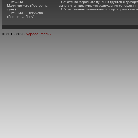
ЛУКОЙЛ —
Сочетание морозного пучения грунтов и дефор
Малиновского (Ростов-на-
выявляется циклическое разрушение основания
Дону)
Общественная инициатива и спор о представит
ЛУКОЙЛ — Текучева
(Ростов-на-Дону)
© 2013-
2026
Адреса России