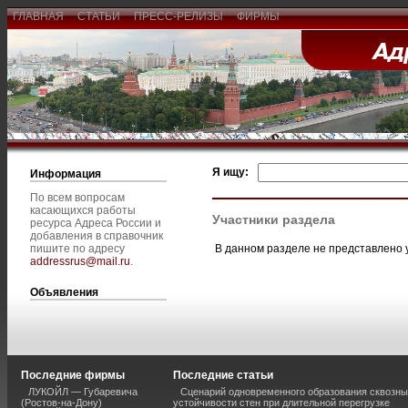
ГЛАВНАЯ
СТАТЬИ
ПРЕСС-РЕЛИЗЫ
ФИРМЫ
Я ищу:
Информация
По всем вопросам
касающихся работы
Участники раздела
ресурса Адреса России и
добавления в справочник
В данном разделе не представлено 
пишите по адресу
addressrus@mail.ru
.
Объявления
Последние фирмы
Последние статьи
ЛУКОЙЛ — Губаревича
Сценарий одновременного образования сквозны
(Ростов-на-Дону)
устойчивости стен при длительной перегрузке