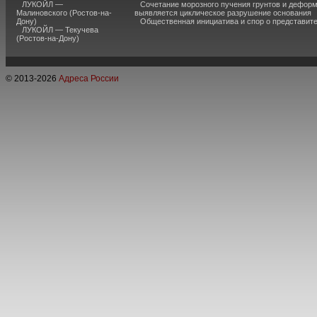
ЛУКОЙЛ —
Сочетание морозного пучения грунтов и дефор
Малиновского (Ростов-на-
выявляется циклическое разрушение основания
Дону)
Общественная инициатива и спор о представит
ЛУКОЙЛ — Текучева
(Ростов-на-Дону)
© 2013-
2026
Адреса России