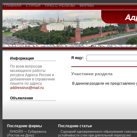
ГЛАВНАЯ
СТАТЬИ
ПРЕСС-РЕЛИЗЫ
ФИРМЫ
Я ищу:
Информация
По всем вопросам
касающихся работы
Участники раздела
ресурса Адреса России и
добавления в справочник
В данном разделе не представлено 
пишите по адресу
addressrus@mail.ru
.
Объявления
Последние фирмы
Последние статьи
ЛУКОЙЛ — Губаревича
Сценарий одновременного образования сквозны
(Ростов-на-Дону)
устойчивости стен при длительной перегрузке