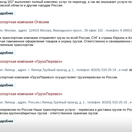
еезд 161" выполняет полный комплекс услуг по переезду, а так же оказывает услуги по
овской области и другим городам России.
нспортная компания Отвозим
он: Москва , адрес: 119415 Москва, Вернадского просп., 39 офис 102 , телефон: 8 (800)3
 транспортная компания отправляет грузы по всей России, СНГ в страны Европы и Аз
чая таможенное оформление товаров и охрану грузов. Ответственно и своевременно п
твенным транспортом.
нспортная компания «ГрузоПеревоз»
он: Липецк , адрес: г. Липецк,Трубный проезд, д. 1 , телефон: 8(920) 533-25-19 , e-mail:
d
спортная компания «ГрузоПеревоз» осуществляет грузоперевозки по России.
нспортная компания «ГрузоПеревоз»
он: Липецк , адрес: Россия,г.Липецк,Трубный проезд, д. 1 , телефон: 8(920) 533-25-19 , e
оперевозки по России Наши транспортные услуги: - перевозка и доставка грузов по Рос
возка крупногабаритных грузов - ответственное хранение грузов