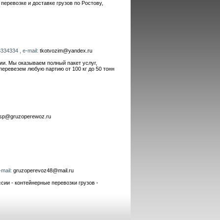
 перевозке и доставке грузов по Ростову,
334334 , e-mail:
tkotvozim@yandex.ru
ии. Мы оказываем полный пакет услуг,
еревезем любую партию от 100 кг до 50 тонн
isp@gruzoperewoz.ru
-mail:
gruzoperevoz48@mail.ru
сии - контейнерные перевозки грузов -