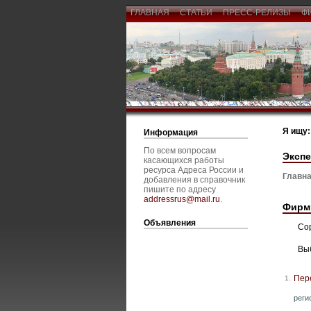
ГЛАВНАЯ
СТАТЬИ
ПРЕСС-РЕЛИЗЫ
Ф
Я ищу:
Информация
По всем вопросам
Экспе
касающихся работы
ресурса Адреса России и
Главна
добавления в справочник
пишите по адресу
addressrus@mail.ru
.
Фирм
Объявления
Со
Вы
Пер
1.
реги