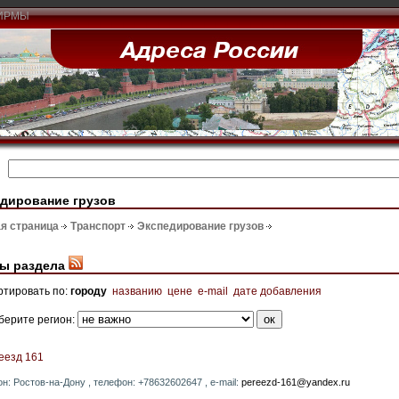
ИРМЫ
дирование грузов
я страница
Транспорт
Экспедирование грузов
ы раздела
ртировать по:
городу
названию
цене
e-mail
дате добавления
берите регион:
еезд 161
он: Ростов-на-Дону , телефон: +78632602647 , e-mail:
pereezd-161@yandex.ru