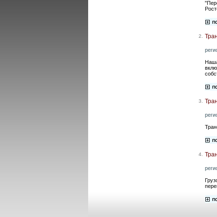
"Пер
Рост
Тра
2.
реги
Наша
вклю
собс
Тра
3.
реги
Тран
Тра
4.
реги
Груз
пере