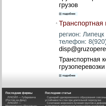
грузов
Транспортная 
4.
регион: Липецк 
телефон: 8(920)
disp@gruzopere
Транспортная 
грузоперевозки
Последние фирмы
Последние статьи
ЛУКОЙЛ — Губаревича
Сценарий одновременного образования сквозны
(Ростов-на-Дону)
устойчивости стен при длительной перегрузке
ЛУКОЙЛ —
Сочетание морозного пучения грунтов и дефор
Малиновского (Ростов-на-
выявляется циклическое разрушение основания