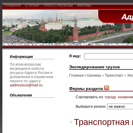
ГЛАВНАЯ
СТАТЬИ
ПРЕСС-РЕЛИЗЫ
ФИРМЫ
Я ищу:
Информация
По всем вопросам
Экспедирование грузов
касающихся работы
ресурса Адреса России и
Главная страница
Транспорт
Эк
добавления в справочник
пишите по адресу
addressrus@mail.ru
.
Фирмы раздела
Объявления
Сортировать по:
городу
названи
Выберите регион:
Транспортная
1.