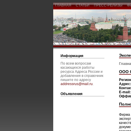
ГЛАВНАЯ
СТАТЬИ
ПРЕСС-РЕЛИЗЫ
Ф
Экспе
Информация
По всем вопросам
Главна
касающихся работы
ООО 
ресурса Адреса России и
добавления в справочник
пишите по адресу
Регио
addressrus@mail.ru
.
Адрес
Конта
E-mail
Объявления
Оффиц
Полн
Фирма 
экспер
качест
докуме