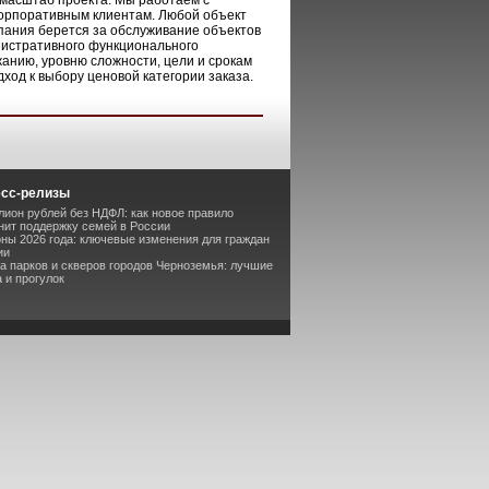
 масштаб проекта. Мы работаем с
корпоративным клиентам. Любой объект
мпания берется за обслуживание объектов
инистративного функционального
анию, уровню сложности, цели и срокам
ход к выбору ценовой категории заказа.
есс-релизы
лион рублей без НДФЛ: как новое правило
ит поддержку семей в России
оны 2026 года: ключевые изменения для граждан
ии
та парков и скверов городов Черноземья: лучшие
 и прогулок