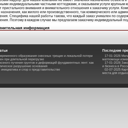
еский надзор. Для нашей компании не имеет значения назначение объекта и
ными индивидуальными частными коттеджами, и оказываем услуги крупным 
т пристального внимания и внимательного отношения к заказчику услуги. Ко
 назначения, как жилого или производственного, так коммерческого или адм
ения. Специфика нашей работы такова, что каждый заказ уникален по содерж
ения. Поэтому в каждом случае мы предлагаем заказчику индивидуальный под
лнительная информация
атьи
Последние пр
временного образования сквозных трещин и локальной потери
17-01-2026 Мил
ен при длительной перегрузке
матпомощи измен
озного пучения грунтов и деформаций фундаментных лент: как
17-01-2026 Зак
лическое разрушение основания
и бизнеса в Росс
инициатива и спор о представительстве
02-07-2025 Кар
места для отдыха