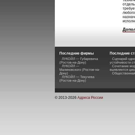
технич
отдель
требуе
любого
назнач
исполн
Допо
Последние фирмы
Последние ст
ЛУКОЙЛ — Губаревича
Сценарий одно
(Ростов-на-Дону)
устойчивости ст
ЛУКОЙЛ —
Сочетание мор
Малиновского (Ростов-на-
выявляется цик
Дону)
Общественная 
ЛУКОЙЛ — Текучева
(Ростов-на-Дону)
© 2013-
2026
Адреса России