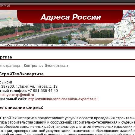
ИРМЫ
ртиза
я страница
Контроль
Экспертиза
СтройТехЭкспертиза
н:
Лиски
:
397900, г. Лиски, ул. Титова, д. 19
ктный телефон:
+7-951-536-44-40
:
stroytexexp@mail.ru
иальный сайт:
http://stroitelno-tehnicheskaya-expertiza.ru
ое описание фирмы:
СтройТехЭкспертиза предоставляет услуги в области проведения строительны
тиза строительства зданий и сооружений; строительно-техническая и судебн
ва объемов выполненных работ; анализ результатов инженерных изысканий;
нтации; проверка сметной документации; техническое обследование зданий 