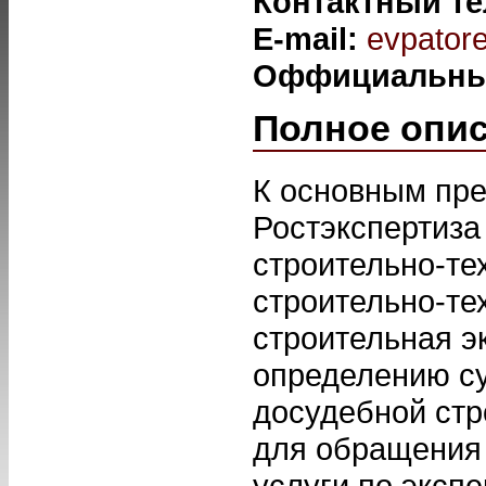
Контактный т
E-mail:
evpator
Оффициальны
Полное опи
К основным пр
Ростэкспертиза
строительно-те
строительно-те
строительная э
определению су
досудебной стр
для обращения 
услуги по эксп