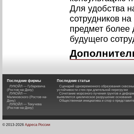
Для удобства н
сотрудников на
предмет более 
будущего сотру
Дополнител
Последние фирмы
Последние статьи
ЛУКОЙЛ — Губаревича
Сценарий одновременного образования сквозны
(Ростов-на-Дону)
устойчивости стен при длительной перегрузке
ЛУКОЙЛ —
Сочетание морозного пучения грунтов и дефор
Малиновского (Ростов-на-
выявляется циклическое разрушение основания
Дону)
Общественная инициатива и спор о представит
ЛУКОЙЛ — Текучева
(Ростов-на-Дону)
© 2013-
2026
Адреса России