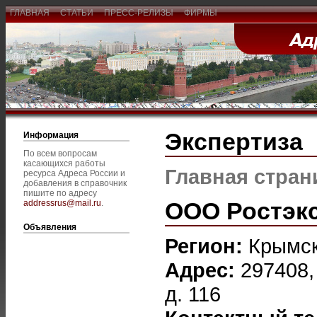
ГЛАВНАЯ
СТАТЬИ
ПРЕСС-РЕЛИЗЫ
ФИРМЫ
Экспертиза
Информация
По всем вопросам
касающихся работы
Главная стран
ресурса Адреса России и
добавления в справочник
пишите по адресу
ООО Ростэк
addressrus@mail.ru
.
Объявления
Регион:
Крымс
Адрес:
297408,
д. 116