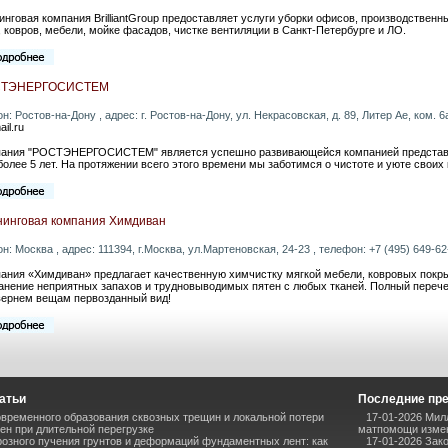
инговая компания BrilliantGroup предоставляет услуги уборки офисов, производствен
, ковров, мебели, мойке фасадов, чистке вентиляции в Санкт-Петербурге и ЛО.
СТЭНЕРГОСИСТЕМ
он: Ростов-на-Дону , адрес: г. Ростов-на-Дону, ул. Некрасовская, д. 89, Литер Ае, ком. 6а
il.ru
ания "РОСТЭНЕРГОСИСТЕМ" является успешно развивающейся компанией представл
более 5 лет. На протяжении всего этого времени мы заботимся о чистоте и уюте своих 
нинговая компания Химдиван
он: Москва , адрес: 111394, г.Москва, ул.Мартеновская, 24-23 , телефон: +7 (495) 649-62-
ания «Химдиван» предлагает качественную химчистку мягкой мебели, ковровых покры
анение неприятных запахов и трудновыводимых пятен с любых тканей. Полный перечень 
ернем вещам первозданный вид!
атьи
Последние пр
временного образования сквозных трещин и локальной потери
17-01-2026 Мил
ен при длительной перегрузке
матпомощи измен
озного пучения грунтов и деформаций фундаментных лент: как
17-01-2026 Зак