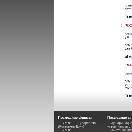
Клин
авто
РО
2.
реги
s@ma
Комп
уже 
Кли
3.
реги
Комп
устр
Мы в
Последние фирмы
Последние ст
ЛУКОЙЛ — Губаревича
Сценарий одно
(Ростов-на-Дону)
устойчивости ст
ЛУКОЙЛ —
Сочетание мор