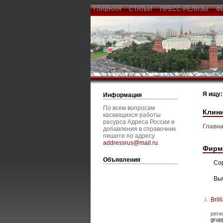
ГЛАВНАЯ
СТАТЬИ
ПРЕСС-РЕЛИЗЫ
Ф
Я ищу:
Информация
По всем вопросам
Клин
касающихся работы
ресурса Адреса России и
Главна
добавления в справочник
пишите по адресу
addressrus@mail.ru
.
Фирм
Объявления
Со
Вы
Bril
1.
реги
grup