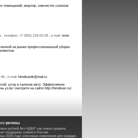
ных помещений, квартир, химчистке салонов
 , телефон: +7 (863) 229-03-09 , e-mail:
resis-
енной на рынке профессиональной уборки
клиентов.
46 , e-mail:
himdivanik@mail.ru
тий, штор и салонов авто. Эффективное
услуг смотрите на сайте http://himdivan.ru/.
есс-релизы
лион рублей без НДФЛ: как новое правило
ит поддержку семей в России
оны 2026 года: ключевые изменения для граждан