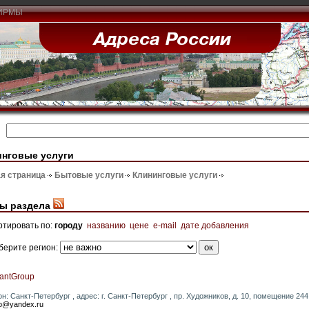
ИРМЫ
инговые услуги
я страница
Бытовые услуги
Клининговые услуги
ы раздела
ртировать по:
городу
названию
цене
e-mail
дате добавления
берите регион:
liantGroup
он: Санкт-Петербург , адрес: г. Санкт-Петербург , пр. Художников, д. 10, помещение 244 ,
p@yandex.ru