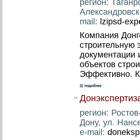
регион: Таганро
Александровска
mail:
lzipsd-exp
Компания Донг
строительную 
документации 
объектов строи
Эффективно. К
Донэкспертиз
29.
регион: Ростов-
Дону, ул. Нансе
e-mail:
donekspe