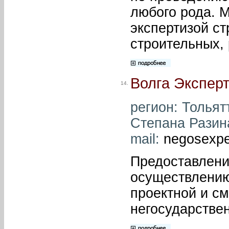
любого рода. 
экспертизой с
строительных,
Волга Экспер
14.
регион: Тольятт
Степана Разина,
mail:
negosexpe
Предоставлени
осуществлению
проектной и с
негосударстве