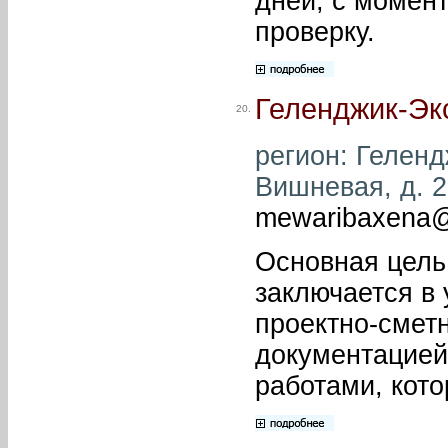
дней, с момент
проверку.
Геленджик-Эк
20.
регион: Гелендж
Вишневая, д. 20
mewaribaxena@
Основная цель
заключается в
проектно-смет
документацией
работами, кот