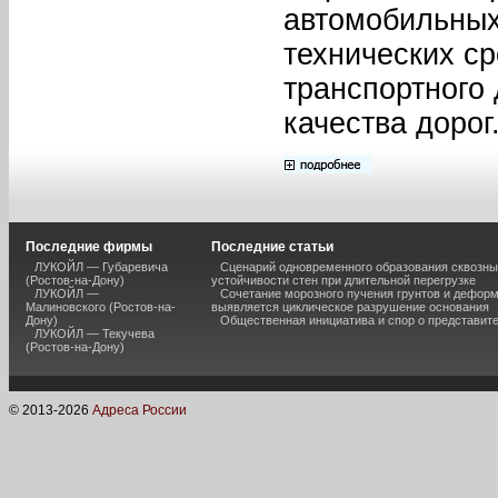
автомобильных
технических ср
транспортного
качества дорог
Последние фирмы
Последние статьи
ЛУКОЙЛ — Губаревича
Сценарий одновременного образования сквозны
(Ростов-на-Дону)
устойчивости стен при длительной перегрузке
ЛУКОЙЛ —
Сочетание морозного пучения грунтов и дефор
Малиновского (Ростов-на-
выявляется циклическое разрушение основания
Дону)
Общественная инициатива и спор о представит
ЛУКОЙЛ — Текучева
(Ростов-на-Дону)
© 2013-
2026
Адреса России