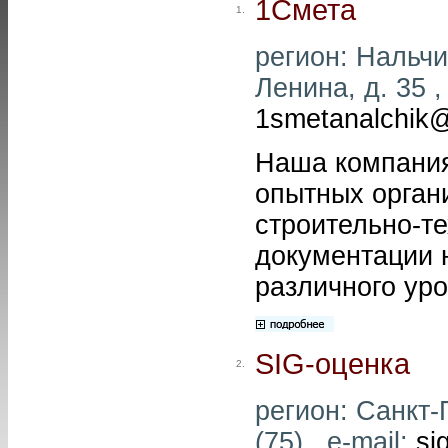
1Смета
1.
регион: Нальчик
Ленина, д. 35 ,
1smetanalchik@
Наша компания
опытных орган
строительно-т
документации 
различного ур
SIG-оценка
2.
регион: Санкт-
(75) , e-mail:
si