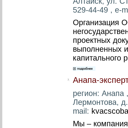
Алтайск, ул. Ст
529-44-49 , e-m
Организация О
негосударстве
проектных доку
выполненных и
капитального 
Анапа-экспер
7.
регион: Анапа ,
Лермонтова, д.
mail:
kvacscoba
Мы – компани