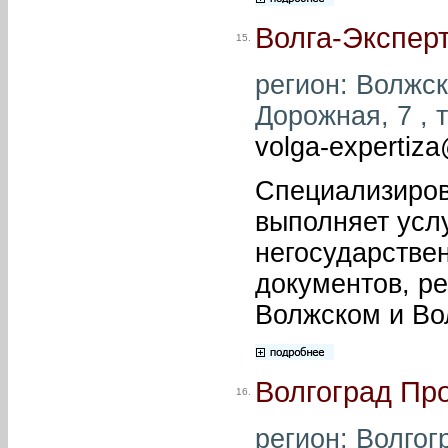
Волга-Экспер
15.
регион: Волжски
Дорожная, 7 , т
volga-expertiza
Специализиров
выполняет усл
негосударстве
документов, р
Волжском и Во
Волгоград Пр
16.
регион: Волгог