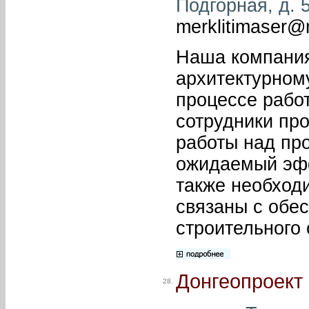
Подгорная, д. 5
merklitimaser@m
Наша компания
архитектурном
процессе рабо
сотрудники про
работы над про
ожидаемый эфф
также необход
связаны с обе
строительного 
Донгеопроект
28.