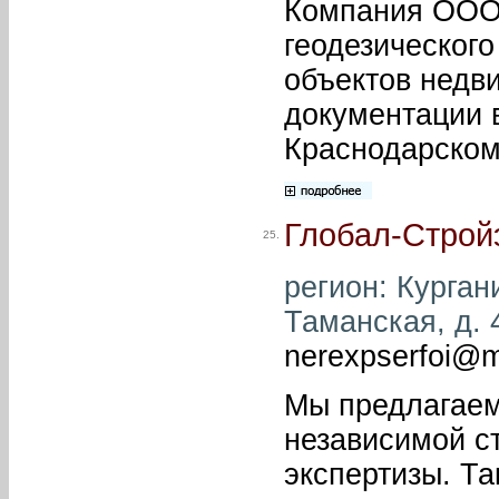
Компания ООО 
геодезическог
объектов недв
документации в
Краснодарском
Глобал-Строй
25.
регион: Кургани
Таманская, д. 4
nerexpserfoi@m
Мы предлагаем
независимой с
экспертизы. Та