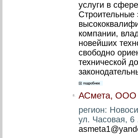
услуги в сфере
Строительные 
высококвалиф
компании, вла
новейших техн
свободно орие
технической д
законодательны
АСмета, ООО
8.
регион: Новоси
ул. Часовая, 6 
asmeta1@yande