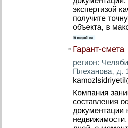
документации.
экспертизой к
получите точн
объекта, в мак
Гарант-смета
19.
регион: Челябин
Плеханова, д. 1
kamozlsidriyeti
Компания зани
составления о
документации 
недвижимости. 