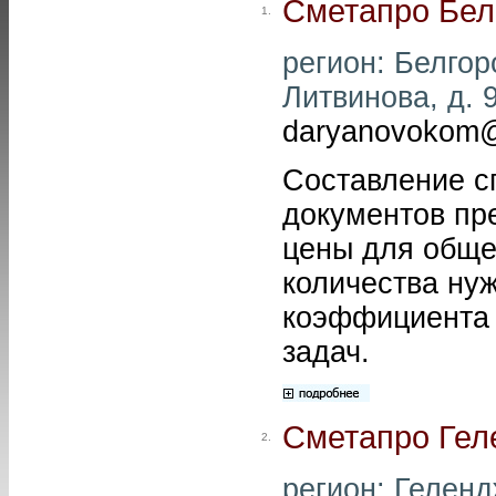
Сметапро Бел
1.
регион: Белгоро
Литвинова, д. 9
daryanovokom@
Составление с
документов пр
цены для обще
количества нуж
коэффициента 
задач.
Сметапро Гел
2.
регион: Гелендж