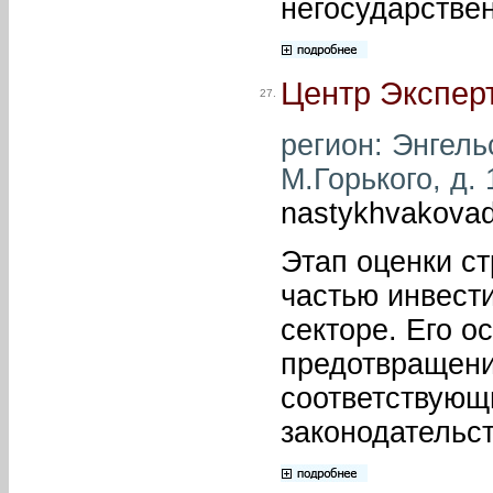
негосударстве
Центр Экспер
27.
регион: Энгельс
М.Горького, д. 
nastykhvakova
Этап оценки с
частью инвест
секторе. Его о
предотвращени
соответствующ
законодательст