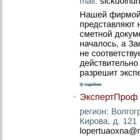
mail:
sickdolnu
Нашей фирмой 
представляют 
сметной докум
началось, а За
не соответству
действительно
разрешит экспе
ЭкспертПроф
8.
регион: Волгогр
Кирова, д. 121 
lopertuaoxna@m