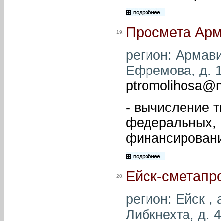
Просмета Ар
19.
регион: Армави
Ефремова, д. 1
ptromolihosa@m
- вычисление 
федеральных, 
финансировани
Ейск-сметапр
20.
регион: Ейск , 
Либкнехта, д. 4