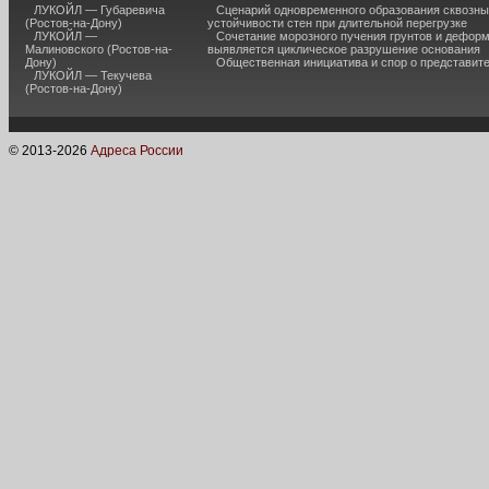
ЛУКОЙЛ — Губаревича
Сценарий одновременного образования сквозны
(Ростов-на-Дону)
устойчивости стен при длительной перегрузке
ЛУКОЙЛ —
Сочетание морозного пучения грунтов и дефор
Малиновского (Ростов-на-
выявляется циклическое разрушение основания
Дону)
Общественная инициатива и спор о представит
ЛУКОЙЛ — Текучева
(Ростов-на-Дону)
© 2013-
2026
Адреса России