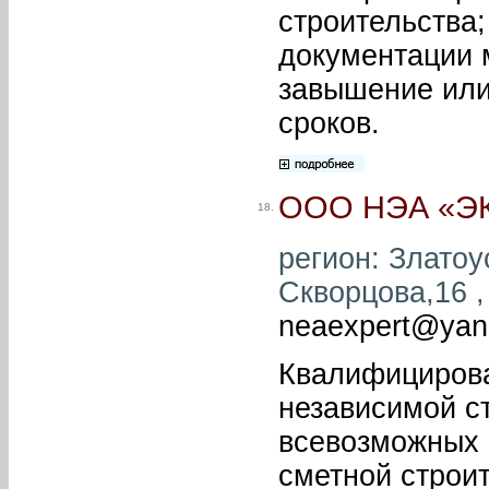
строительства
документации 
завышение или
сроков.
ООО НЭА «Э
18.
регион: Златоус
Скворцова,16 , 
neaexpert@yan
Квалифицирова
независимой с
всевозможных 
сметной строи