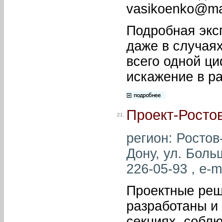
vasikoenko@mai
Подробная эксп
даже в случая
всего одной ц
искажение в ра
Проект-Росто
21.
регион: Ростов-
Дону, ул. Боль
226-05-93 , e-m
Проектные реш
разработаны и
секциях, соблю