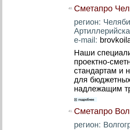
Сметапро Чел
40.
регион: Челябин
Артиллерийская
e-mail:
brovkoi
Наши специали
проектно-сметн
стандартам и 
для бюджетных 
надлежащим т
Сметапро Вол
41.
регион: Волгогр