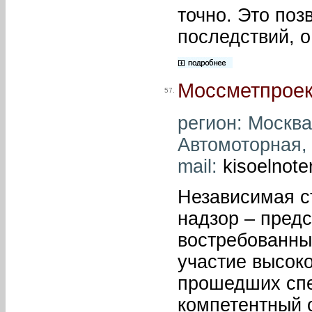
точно. Это по
последствий, о
Моссметпроек
57.
регион: Москва 
Автомоторная, д
mail:
kisoelnot
Независимая с
надзор – пред
востребованный
участие высок
прошедших спе
компетентный о