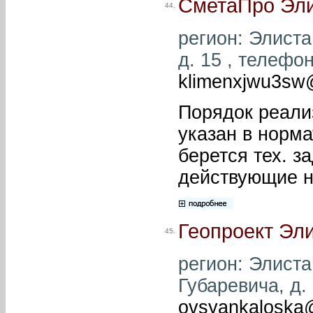
СметаПро Эл
44.
регион: Элиста 
д. 15 , телефон
klimenxjwu3sw
Порядок реали
указан в норм
берется тех. з
действующие 
Геопроект Эл
45.
регион: Элиста 
Губаревича, д. 
ovsyankaloska@