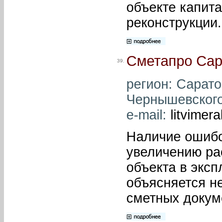
объекте капита
реконструкции.
Сметапро Сар
39.
регион: Саратов
Чернышевского,
e-mail:
litvimer
Наличие ошибок
увеличению ра
объекта в экс
объясняется н
сметных докум