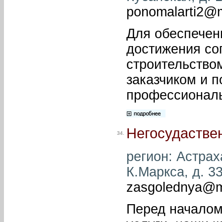
ponomalarti2@m
Для обеспечен
достижения сог
строительство
заказчиком и 
профессиональ
Негосудастве
34.
регион: Астраха
К.Маркса, д. 33
zasgolednya@ma
Перед началом