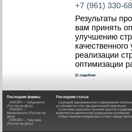
+7 (961) 330-68
Результаты пр
вам принять о
улучшению стр
качественного
реализации стр
оптимизации ра
Последние фирмы
Последние статьи
ЛУКОЙЛ — Губаревича
Сценарий одновременного образования сквозны
(Ростов-на-Дону)
устойчивости стен при длительной перегрузке
ЛУКОЙЛ —
Сочетание морозного пучения грунтов и дефор
Малиновского (Ростов-на-
выявляется циклическое разрушение основания
Дону)
Общественная инициатива и спор о представит
ЛУКОЙЛ — Текучева
(Ростов-на-Дону)