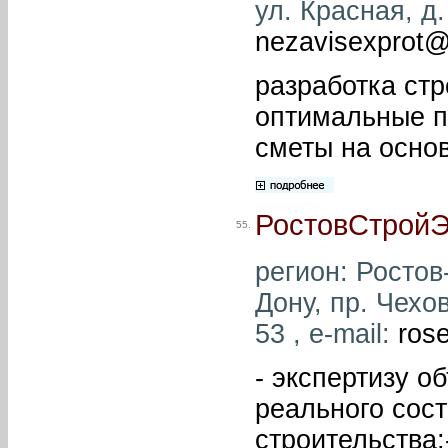
ул. Красная, д.
nezavisexprot@
разработка ст
оптимальные п
сметы на основ
РостовСтройЭ
55.
регион: Ростов-
Дону, пр. Чехов
53 , e-mail:
ros
- экспертизу о
реального сос
строительства;