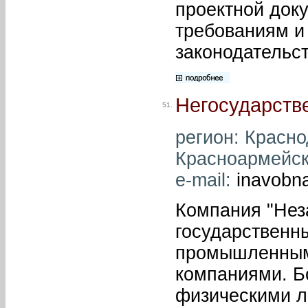
проектной док
требованиям и
законодательст
Негосударств
51.
регион: Краснод
Красноармейска
e-mail:
inavobn
Компания "Нез
государственн
промышленным
компаниями. Б
физическими л