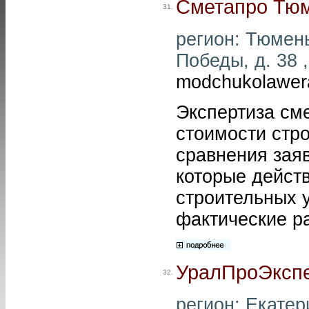
Сметапро Тю
31.
регион: Тюмень
Победы, д. 38 ,
modchukolawer
Экспертиза см
стоимости стр
сравнения зая
которые дейст
строительных у
фактические р
УралПроЭксп
32.
регион: Екатери