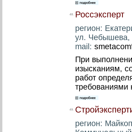
Россэксперт
48.
регион: Екатери
ул. Чебышева, д
mail:
smetacomf
При выполнени
изысканиям, с
работ определ
требованиями 
Стройэксперт
49.
регион: Майкоп 