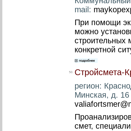
Коммунальный, 
mail:
maykopexp
При помощи эк
можно установ
строительных м
конкретной си
Стройсмета-К
50.
регион: Краснод
Минская, д. 16 
valiafortsmer@m
Проанализирова
смет, специал