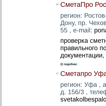
СметаПро Рос
36.
регион: Ростов-
Дону, пр. Чехов
55 , e-mail:
pon
проверка сметн
правильного п
документации, 
Сметапро Уф
37.
регион: Уфа , 
д. 156/3 , теле
svetakolbespal