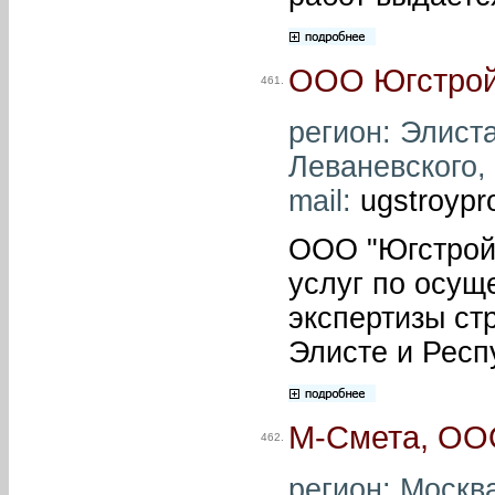
ООО Югстрой
461.
регион: Элиста
Леваневского, 
mail:
ugstroyp
ООО "Югстрой
услуг по осущ
экспертизы ст
Элисте и Респ
М-Смета, ОО
462.
регион: Москва