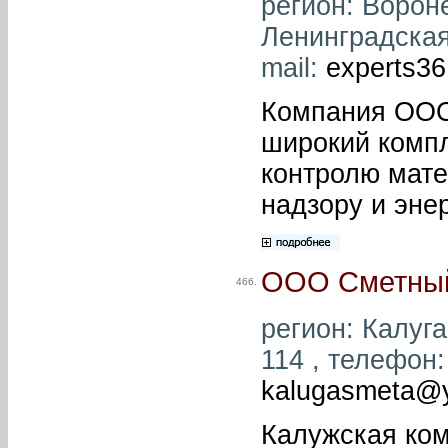
регион: Вороне
Ленинградская,
mail:
experts3
Компания ООО
широкий компл
контролю мате
надзору и эне
ООО Сметный
466.
регион: Калуга
114 , телефон: 
kalugasmeta@y
Калужская ко