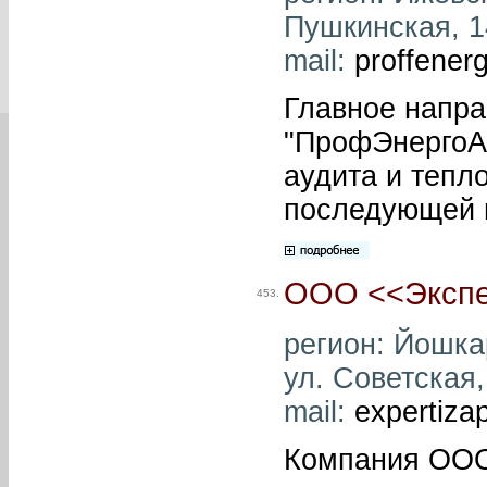
Пушкинская, 14
mail:
proffener
Главное напр
"ПрофЭнергоАу
аудита и тепл
последующей в
ООО <<Экспер
453.
регион: Йошка
ул. Советская,
mail:
expertiz
Компания ООО