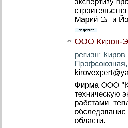
экспертизу пр
строительства
Марий Эл и Й
ООО Киров-Э
454.
регион: Киров ,
Профсоюзная, 7
kirovexpert@y
Фирма ООО "Ки
техническую э
работами, теп
обследование 
области.