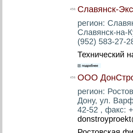
Славянск-Экс
458.
регион: Славян
Славянск-на-К
(952) 583-27-28
Технический н
ООО ДонСтро
459.
регион: Ростов
Дону, ул. Варф
42-52 , факс: +
donstroyproek
Ростовская ф