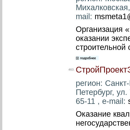
Михалковская, 
mail:
msmeta1@
Организация «
оказании эксп
строительной 
СтройПроект
463.
регион: Санкт-
Петербург, ул.
65-11 , e-mail:
Оказание ква
негосударстве