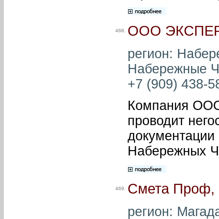
ООО ЭКСПЕ
468.
регион: Набер
Набережные Че
+7 (909) 438-58
Компания ОО
проводит него
документации 
Набережных Че
Смета Проф,
469.
регион: Магада