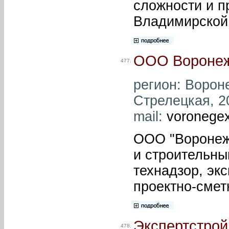
сложности и п
Владимирской 
ООО Воронеж
477.
регион: Вороне
Стрелецкая, 20
mail:
voronege
ООО "Воронеж 
и строительны
технадзор, эк
проектно-смет
Экспертстро
478.