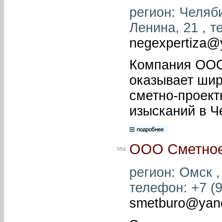
регион: Челяби
Ленина, 21 , т
negexpertiza@
Компания ООО 
оказывает шир
сметно-проект
изысканий в Ч
ООО Сметно
554.
регион: Омск ,
телефон: +7 (9
smetburo@yan