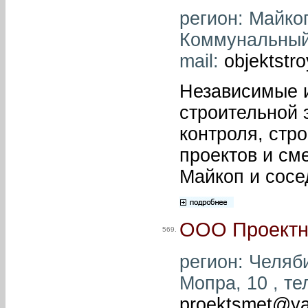
регион: Майкоп
Коммунальный, 
mail:
objektstr
Независимые 
строительной 
контроля, стр
проектов и сме
Майкоп и сосе
ООО Проектн
569.
регион: Челяби
Мопра, 10 , те
proektsmet@ya