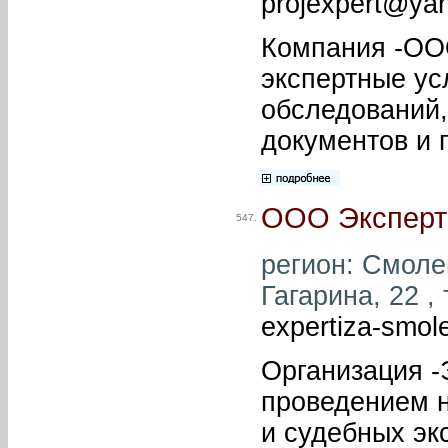
projexpert@ya
Компания -ООО
экспертные ус
обследований,
документов и 
ООО Эксперт
547.
регион: Смолен
Гагарина, 22 , 
expertiza-smo
Организация -
проведением 
и судебных эк