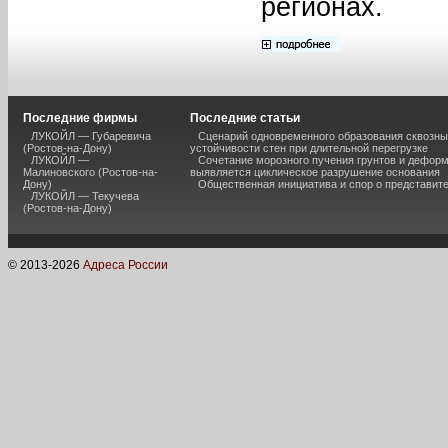
регионах.
Последние фирмы
Последние статьи
ЛУКОЙЛ — Губаревича
Сценарий одновременного образования сквозны
(Ростов-на-Дону)
устойчивости стен при длительной перегрузке
ЛУКОЙЛ —
Сочетание морозного пучения грунтов и дефор
Малиновского (Ростов-на-
выявляется циклическое разрушение основания
Дону)
Общественная инициатива и спор о представит
ЛУКОЙЛ — Текучева
(Ростов-на-Дону)
© 2013-
2026
Адреса России