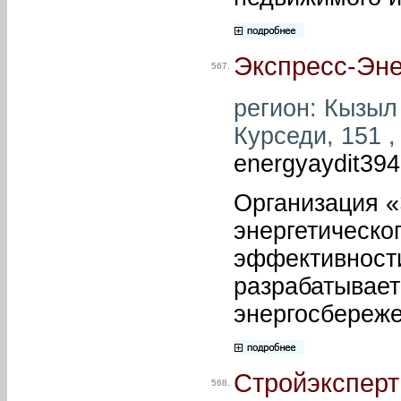
Экспресс-Эне
567.
регион: Кызыл
Курседи, 151 ,
energyaydit39
Организация «
энергетическо
эффективности
разрабатывает
энергосбереже
Стройэксперт
568.