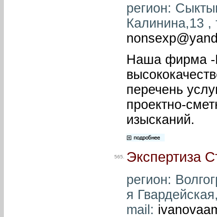
регион: Сыктыв
Калинина,13 , 
nonsexp@yand
Наша фирма -К
высококачеств
перечень услу
проектно-смет
изысканий.
Экспертиза С
565.
регион: Волгог
я Гвардейская,
mail:
ivanovaa