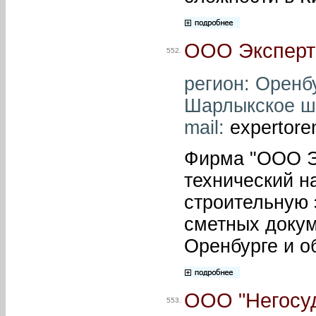
ООО Эксперт
552.
регион: Оренбу
Шарлыкское шос
mail:
expertor
Фирма "ООО Э
технический н
строительную 
сметных докум
Оренбурге и о
ООО "Негосуд
553.