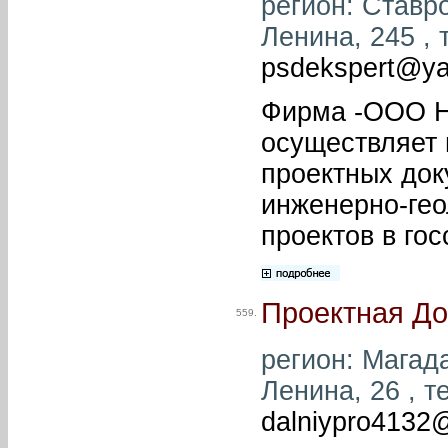
регион: Ставро
Ленина, 245 , 
psdekspert@ya
Фирма -ООО Не
осуществляет 
проектных док
инженерно-гео
проектов в гос
Проектная До
559.
регион: Магада
Ленина, 26 , т
dalniypro4132@