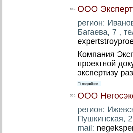
ООО Эксперт
549.
регион: Иванов
Багаева, 7 , те
expertstroypro
Компания Эксп
проектной док
экспертизу ра
ООО Негосэк
550.
регион: Ижевск
Пушкинская, 22
mail:
negekspe