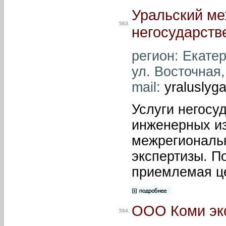
Уральский ме
563.
негосударств
регион: Екатер
ул. Восточная,
mail:
yraluslyg
Услуги негосу
инженерных из
межрегиональн
экспертизы. П
приемлемая ц
ООО Коми экс
564.