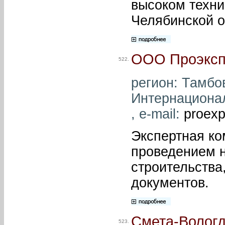
высоком техни
Челябинской о
ООО Проэксп
522.
регион: Тамбов
Интернационал
, e-mail:
proexp
Экспертная ко
проведением н
строительства
документов.
Смета-Волог
523.