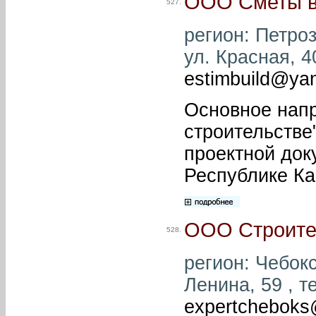
ООО Сметы в
527.
регион: Петроз
ул. Красная, 40
estimbuild@ya
Основное нап
строительстве"
проектной док
Республике Ка
ООО Строите
528.
регион: Чебок
Ленина, 59 , т
expertcheboks