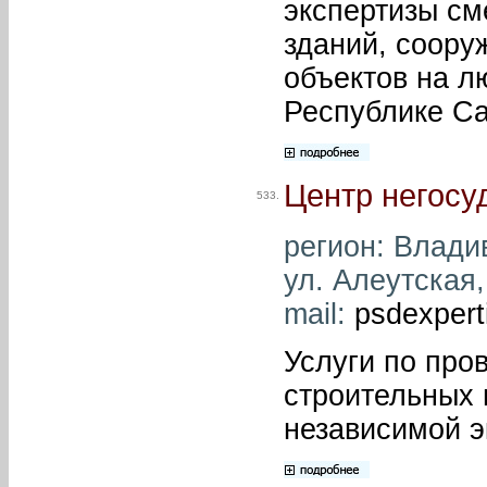
экспертизы см
зданий, соор
объектов на л
Республике Са
Центр негосу
533.
регион: Владив
ул. Алеутская,
mail:
psdexper
Услуги по про
строительных 
независимой э