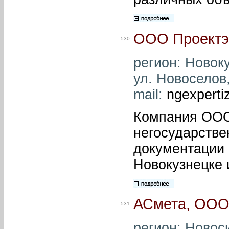
ООО Проектэ
530.
регион: Новоку
ул. Новоселов,
mail:
ngexpert
Компания ООО 
негосударстве
документации 
Новокузнецке 
АСмета, ОО
531.
регион: Новоси