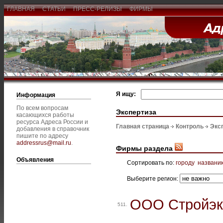
ГЛАВНАЯ
СТАТЬИ
ПРЕСС-РЕЛИЗЫ
ФИРМЫ
Я ищу:
Информация
По всем вопросам
Экспертиза
касающихся работы
ресурса Адреса России и
Главная страница
Контроль
Экс
добавления в справочник
пишите по адресу
addressrus@mail.ru
.
Фирмы раздела
Объявления
Сортировать по:
городу
названи
Выберите регион:
ООО Стройэк
511.