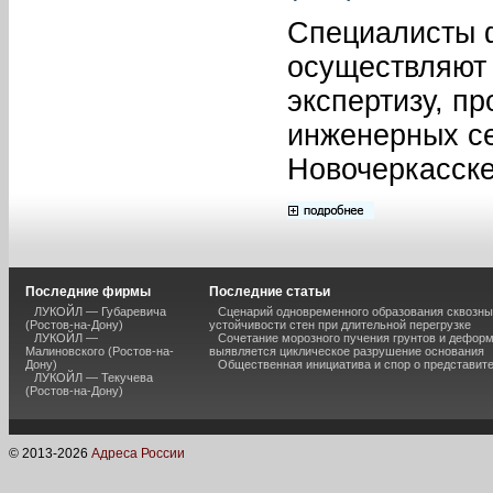
Специалисты 
осуществляют 
экспертизу, п
инженерных се
Новочеркасске
Последние фирмы
Последние статьи
ЛУКОЙЛ — Губаревича
Сценарий одновременного образования сквозны
(Ростов-на-Дону)
устойчивости стен при длительной перегрузке
ЛУКОЙЛ —
Сочетание морозного пучения грунтов и дефор
Малиновского (Ростов-на-
выявляется циклическое разрушение основания
Дону)
Общественная инициатива и спор о представит
ЛУКОЙЛ — Текучева
(Ростов-на-Дону)
© 2013-
2026
Адреса России