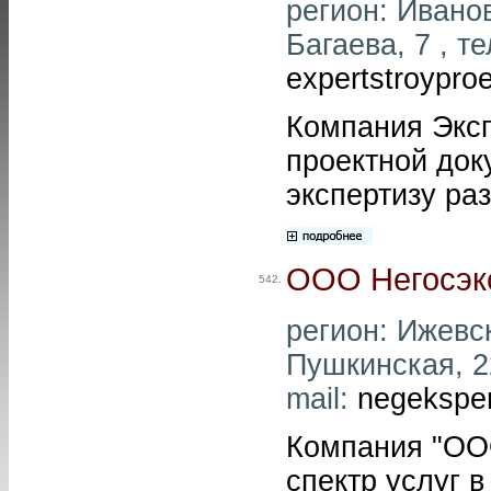
регион: Иванов
Багаева, 7 , те
expertstroypro
Компания Эксп
проектной док
экспертизу ра
ООО Негосэк
542.
регион: Ижевск
Пушкинская, 22
mail:
negekspe
Компания "ООО
спектр услуг 