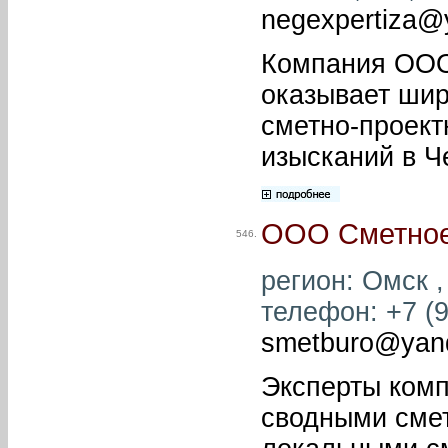
negexpertiza@
Компания ООО 
оказывает шир
сметно-проект
изысканий в Ч
ООО Сметно
546.
регион: Омск ,
телефон: +7 (9
smetburo@yan
Эксперты ком
сводными сме