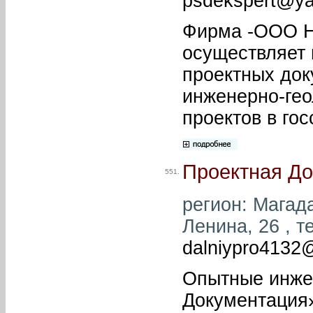
psdekspert@ya
Фирма -ООО Не
осуществляет 
проектных док
инженерно-гео
проектов в гос
Проектная До
551.
регион: Магада
Ленина, 26 , т
dalniypro4132@
Опытные инже
Документация»