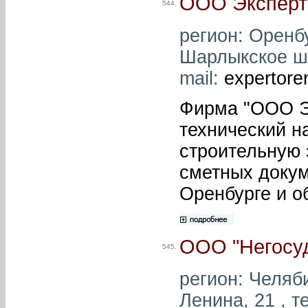
ООО Эксперт
544.
регион: Оренбу
Шарлыкское шос
mail:
expertor
Фирма "ООО Э
технический н
строительную 
сметных докум
Оренбурге и о
ООО "Негосуд
545.
регион: Челяби
Ленина, 21 , т