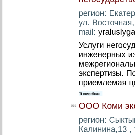
регион: Екатер
ул. Восточная,
mail:
yraluslyg
Услуги негосу
инженерных из
межрегиональн
экспертизы. П
приемлемая ц
ООО Коми экс
556.
регион: Сыктыв
Калинина,13 , 