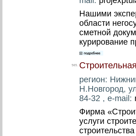
mail:
projexptu
Нашими экспер
области негос
сметной докум
курирование п
Строительная
565.
регион: Нижний
Н.Новгород, ул
84-32 , e-mail:
Фирма «Строит
услуги строит
строительства