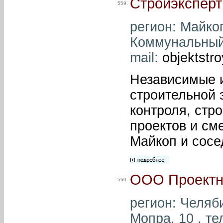
Стройэксперт
559.
регион: Майкоп
Коммунальный, 
mail:
objektstr
Независимые 
строительной 
контроля, стр
проектов и сме
Майкоп и сосе
ООО Проектн
560.
регион: Челяби
Мопра, 10 , те