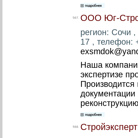
ООО Юг-Стро
567.
регион: Сочи ,
17 , телефон: +
exsmdok@yand
Наша компания
экспертизе пр
Производится 
документации 
реконструкцию
Стройэксперт
568.