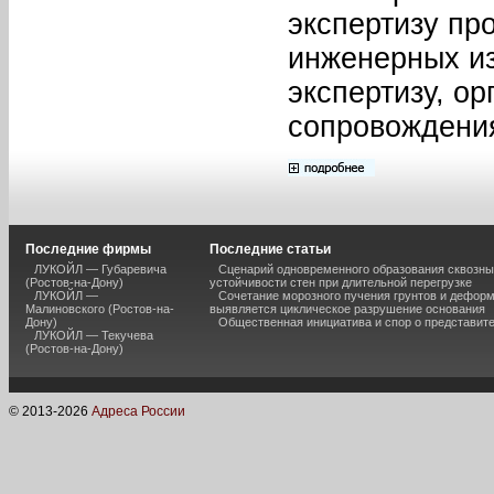
экспертизу пр
инженерных из
экспертизу, о
сопровождения
Последние фирмы
Последние статьи
ЛУКОЙЛ — Губаревича
Сценарий одновременного образования сквозны
(Ростов-на-Дону)
устойчивости стен при длительной перегрузке
ЛУКОЙЛ —
Сочетание морозного пучения грунтов и дефор
Малиновского (Ростов-на-
выявляется циклическое разрушение основания
Дону)
Общественная инициатива и спор о представит
ЛУКОЙЛ — Текучева
(Ростов-на-Дону)
© 2013-
2026
Адреса России