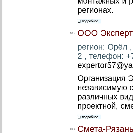
монтажных и р
регионах.
ООО Эксперт
562.
регион: Орёл ,
2 , телефон: +7
expertor57@ya
Организация Э
независимую с
различных вид
проектной, см
Смета-Рязан
563.