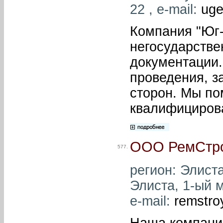
22 , e-mail:
uge
Компания "Юг-
негосударстве
документации.
проведения, з
сторон. Мы п
квалифициров
ООО РемСтр
577.
регион: Элиста
Элиста, 1-ый м
e-mail:
remstr
Наша компания