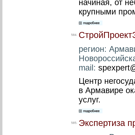
начиная, от н
крупными про
СтройПроект
584.
регион: Армави
Новороссийская
mail:
spexpert
Центр негосуд
в Армавире ок
услуг.
Экспертиза п
585.