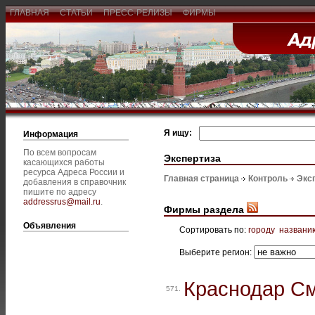
ГЛАВНАЯ
СТАТЬИ
ПРЕСС-РЕЛИЗЫ
ФИРМЫ
Я ищу:
Информация
По всем вопросам
Экспертиза
касающихся работы
ресурса Адреса России и
Главная страница
Контроль
Экс
добавления в справочник
пишите по адресу
addressrus@mail.ru
.
Фирмы раздела
Объявления
Сортировать по:
городу
названи
Выберите регион:
Краснодар С
571.