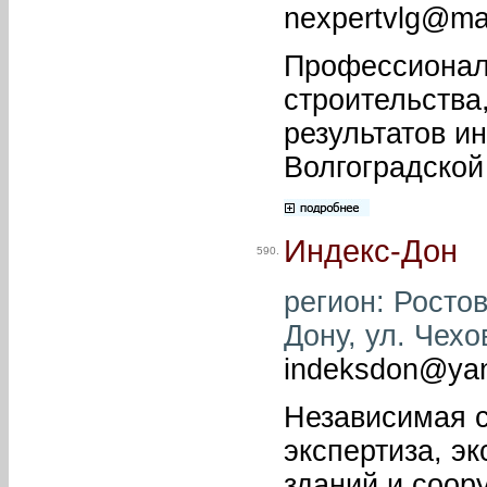
nexpertvlg@mai
Профессиональ
строительства
результатов и
Волгоградской
Индекс-Дон
590.
регион: Ростов
Дону, ул. Чехо
indeksdon@yan
Независимая с
экспертиза, э
зданий и соор