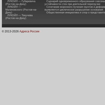
ЛУКОЙЛ — Губаревича
Сценарий одновременного образования сквозны
(Ростов-на-Дону)
устойчивости стен при длительной перегрузке
ЛУКОЙЛ —
Сочетание морозного пучения грунтов и дефор
Малиновского (Ростов-на-
выявляется циклическое разрушение основания
Дону)
Общественная инициатива и спор о представит
ЛУКОЙЛ — Текучева
(Ростов-на-Дону)
© 2013-
2026
Адреса России