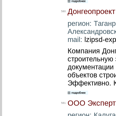
Донгеопроект
580.
регион: Таганро
Александровска
mail:
lzipsd-ex
Компания Донг
строительную 
документации 
объектов стро
Эффективно. К
ООО Эксперт
581.
регион: Калуга