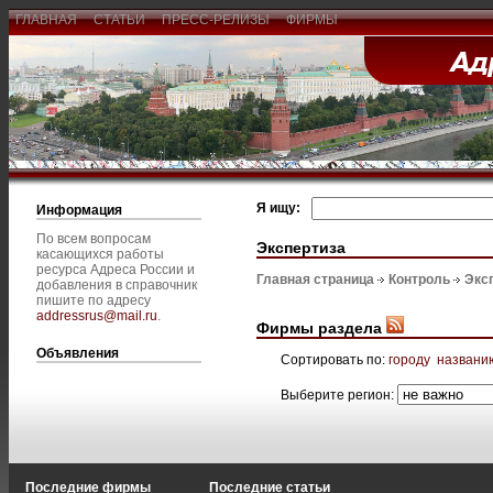
ГЛАВНАЯ
СТАТЬИ
ПРЕСС-РЕЛИЗЫ
ФИРМЫ
Я ищу:
Информация
По всем вопросам
Экспертиза
касающихся работы
ресурса Адреса России и
Главная страница
Контроль
Экс
добавления в справочник
пишите по адресу
addressrus@mail.ru
.
Фирмы раздела
Объявления
Сортировать по:
городу
названи
Выберите регион:
Последние фирмы
Последние статьи