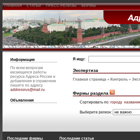
ГЛАВНАЯ
СТАТЬИ
ПРЕСС-РЕЛИЗЫ
ФИРМЫ
Я ищу:
Информация
По всем вопросам
Экспертиза
касающихся работы
ресурса Адреса России и
Главная страница
Контроль
Экс
добавления в справочник
пишите по адресу
addressrus@mail.ru
.
Фирмы раздела
Объявления
Сортировать по:
городу
названи
Выберите регион:
Последние фирмы
Последние статьи