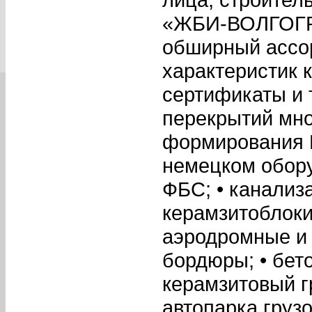
«ЖБИ-ВОЛГОГРА
обширный ассор
характеристик 
сертификаты и 
перекрытий мно
формирования 
немецком обору
ФБС; • канализ
керамзитоблоки
аэродромные и
бордюры; • бето
керамзитовый г
автопарка груз