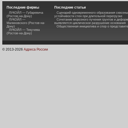
Последние фирмы
Последние статьи
ЛУКОЙЛ — Губаревича
Сценарий одновременного образования сквозны
(Ростов-на-Дону)
устойчивости стен при длительной перегрузке
ЛУКОЙЛ —
Сочетание морозного пучения грунтов и дефор
Малиновского (Ростов-на-
выявляется циклическое разрушение основания
Дону)
Общественная инициатива и спор о представит
ЛУКОЙЛ — Текучева
(Ростов-на-Дону)
© 2013-
2026
Адреса России