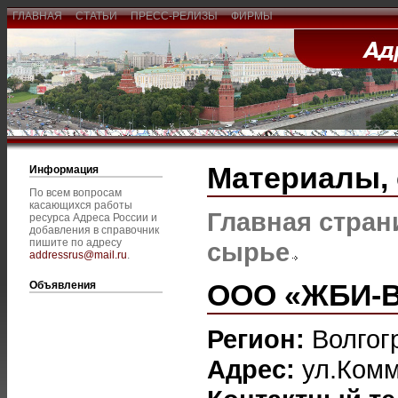
ГЛАВНАЯ
СТАТЬИ
ПРЕСС-РЕЛИЗЫ
ФИРМЫ
Материалы,
Информация
По всем вопросам
касающихся работы
Главная стран
ресурса Адреса России и
добавления в справочник
пишите по адресу
сырье
addressrus@mail.ru
.
ООО «ЖБИ-
Объявления
Регион:
Волгог
Адрес:
ул.Комм