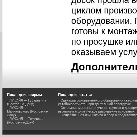
циклом произво
оборудовании. 
готовы к монта
по просушке и
оказываем услу
Дополнител
Последние фирмы
Последние статьи
ЛУКОЙЛ — Губаревича
Сценарий одновременного образования сквозны
(Ростов-на-Дону)
устойчивости стен при длительной перегрузке
ЛУКОЙЛ —
Сочетание морозного пучения грунтов и дефор
Малиновского (Ростов-на-
выявляется циклическое разрушение основания
Дону)
Общественная инициатива и спор о представит
ЛУКОЙЛ — Текучева
(Ростов-на-Дону)