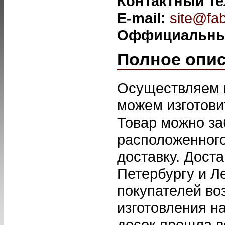
Контактный т
E-mail:
site@fab
Оффициальны
Полное опи
Осуществляем п
можем изготови
Товар можно за
расположенного
доставку. Дост
Петербургу и Л
покупателей во
изготовления н
досок прошла 