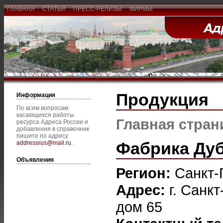
ГЛАВНАЯ
СТАТЬИ
ПРЕСС-РЕЛИЗЫ
ФИРМЫ
Продукция
Информация
По всем вопросам
касающихся работы
Главная стран
ресурса Адреса России и
добавления в справочник
пишите по адресу
Фабрика Ду
addressrus@mail.ru
.
Объявления
Регион:
Санкт-
Адрес:
г. Санк
дом 65