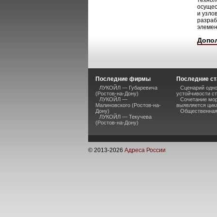
технол
осущес
и узло
разраб
элемен
Допо
Последние фирмы
Последние ст
ЛУКОЙЛ — Губаревича
Сценарий одно
(Ростов-на-Дону)
устойчивости ст
ЛУКОЙЛ —
Сочетание мор
Малиновского (Ростов-на-
выявляется цик
Дону)
Общественная 
ЛУКОЙЛ — Текучева
(Ростов-на-Дону)
© 2013-
2026
Адреса России