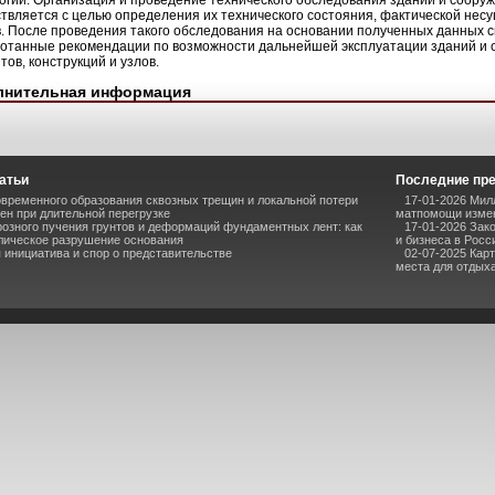
огии. Организация и проведение технического обследования зданий и соору
твляется с целью определения их технического состояния, фактической нес
в. После проведения такого обследования на основании полученных данных
отанные рекомендации по возможности дальнейшей эксплуатации зданий и с
тов, конструкций и узлов.
лнительная информация
атьи
Последние пр
временного образования сквозных трещин и локальной потери
17-01-2026 Мил
ен при длительной перегрузке
матпомощи измен
озного пучения грунтов и деформаций фундаментных лент: как
17-01-2026 Зак
лическое разрушение основания
и бизнеса в Росс
инициатива и спор о представительстве
02-07-2025 Кар
места для отдыха