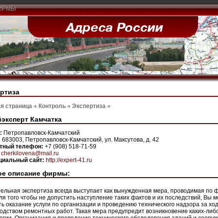
ИРМЫ
ртиза
я страница
Контроль
Экспертиза
эксперт Камчатка
н:
Петропавловск-Камчатский
:
683003, Петропавловск-Камчатский, ул. Максутова, д. 42
ктный телефон:
+7 (908) 518-71-59
:
cherkilovena@mail.ru
иальный сайт:
http://expert-41.ru
ое описание фирмы:
ельная экспертиза всегда выступает как вынужденная мера, проводимая по 
 Для того чтобы не допустить наступление таких фактов и их последствий, Вы
ть оказание услуги по организации и проведению технического надзора за хо
одством ремонтных работ. Такая мера предупредит возникновение каких-ли