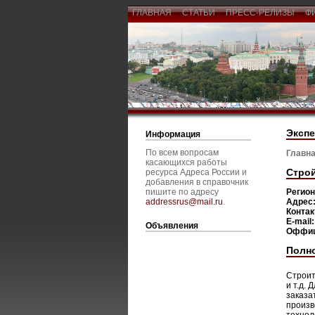
ГЛАВНАЯ
СТАТЬИ
ПРЕСС-РЕЛИЗЫ
Ф
Экспе
Информация
По всем вопросам
Главна
касающихся работы
Строй
ресурса Адреса России и
добавления в справочник
пишите по адресу
Регио
addressrus@mail.ru
.
Адрес
Конта
E-mail
Объявления
Оффиц
Полн
Строит
и т.д.
заказа
произв