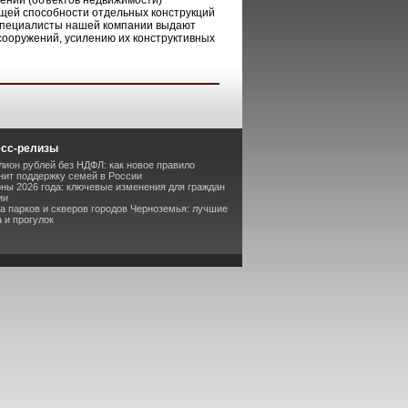
жений (объектов недвижимости)
ущей способности отдельных конструкций
 специалисты нашей компании выдают
ооружений, усилению их конструктивных
есс-релизы
лион рублей без НДФЛ: как новое правило
ит поддержку семей в России
оны 2026 года: ключевые изменения для граждан
ии
та парков и скверов городов Черноземья: лучшие
 и прогулок