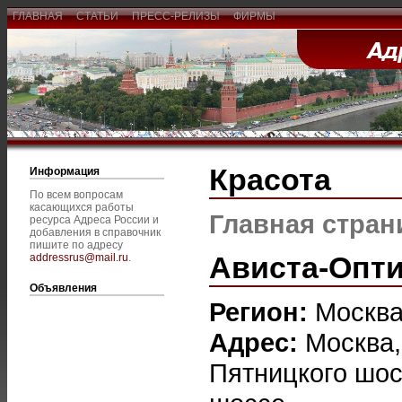
ГЛАВНАЯ
СТАТЬИ
ПРЕСС-РЕЛИЗЫ
ФИРМЫ
Красота
Информация
По всем вопросам
касающихся работы
Главная стран
ресурса Адреса России и
добавления в справочник
пишите по адресу
Aвиcтa-Опти
addressrus@mail.ru
.
Объявления
Регион:
Москв
Адрес:
Москва,
Пятницкого шос