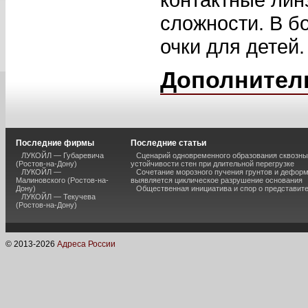
сложности. В б
очки для детей.
Дополнител
Последние фирмы
Последние статьи
ЛУКОЙЛ — Губаревича
Сценарий одновременного образования сквозны
(Ростов-на-Дону)
устойчивости стен при длительной перегрузке
ЛУКОЙЛ —
Сочетание морозного пучения грунтов и дефор
Малиновского (Ростов-на-
выявляется циклическое разрушение основания
Дону)
Общественная инициатива и спор о представит
ЛУКОЙЛ — Текучева
(Ростов-на-Дону)
© 2013-
2026
Адреса России