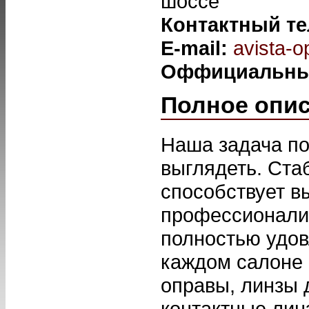
шоссе
Контактный т
E-mail:
avista-o
Оффициальны
Полное опи
Наша задача по
выглядеть. Ста
способствует в
профессионали
полностью удов
каждом салоне 
оправы, линзы 
контактные лин