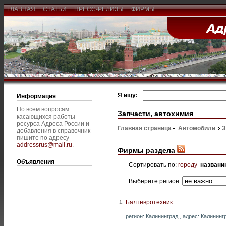
ГЛАВНАЯ
СТАТЬИ
ПРЕСС-РЕЛИЗЫ
ФИРМЫ
Я ищу:
Информация
По всем вопросам
Запчасти, автохимия
касающихся работы
ресурса Адреса России и
Главная страница
Автомобили
З
добавления в справочник
пишите по адресу
addressrus@mail.ru
.
Фирмы раздела
Объявления
Сортировать по:
городу
названи
Выберите регион:
Балтевротехник
1.
регион: Калининград , адрес: Калинингр