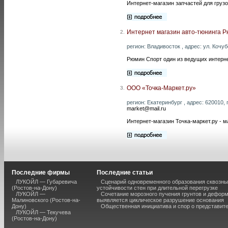
Интернет-магазин запчастей для грузо
Интернет магазин авто-тюнинга 
2.
регион: Владивосток , адрес: ул. Кочубе
Рюмин Спорт один из ведущих интерне
ООО «Точка-Маркет.ру»
3.
регион: Екатеринбург , адрес: 620010, 
market@mail.ru
Интернет-магазин Точка-маркет.ру - м
Последние фирмы
Последние статьи
ЛУКОЙЛ — Губаревича
Сценарий одновременного образования сквозны
(Ростов-на-Дону)
устойчивости стен при длительной перегрузке
ЛУКОЙЛ —
Сочетание морозного пучения грунтов и дефор
Малиновского (Ростов-на-
выявляется циклическое разрушение основания
Дону)
Общественная инициатива и спор о представит
ЛУКОЙЛ — Текучева
(Ростов-на-Дону)