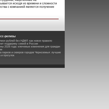
отрудники, нацеленные на
тывается исходя из времени и сложности
ества с компанией является получение
есс-релизы
лион рублей без НДФЛ: как новое правило
ит поддержку семей в России
оны 2026 года: ключевые изменения для граждан
ии
та парков и скверов городов Черноземья: лучшие
 и прогулок