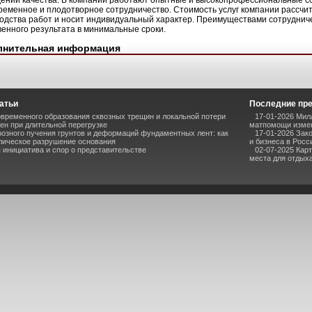
ении качества. В компании работают опытные и высокопрофессиональные с
ременное и плодотворное сотрудничество. Стоимость услуг компании рассчи
одства работ и носит индивидуальный характер. Преимуществами сотруднич
венного результата в минимальные сроки.
лнительная информация
атьи
Последние пр
временного образования сквозных трещин и локальной потери
17-01-2026 Мил
ен при длительной перегрузке
матпомощи измен
озного пучения грунтов и деформаций фундаментных лент: как
17-01-2026 Зак
лическое разрушение основания
и бизнеса в Росс
инициатива и спор о представительстве
02-07-2025 Кар
места для отдыха