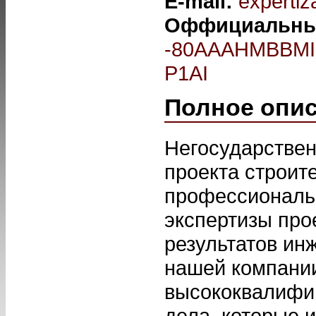
E-mail:
experti
Оффициальны
-80AAAHMBBMI
P1AI
Полное опи
Негосударствен
проекта строит
профессиональ
экспертизы про
результатов ин
нашей компани
высококвалифи
дела, которые 