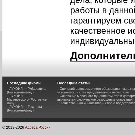
работы в данно
гарантируем св
качественное и
индивидуальный
Дополнител
Последние фирмы
Последние статьи
ЛУКОЙЛ — Губаревича
Сценарий одновременного образования сквозны
(Ростов-на-Дону)
устойчивости стен при длительной перегрузке
ЛУКОЙЛ —
Сочетание морозного пучения грунтов и дефор
Малиновского (Ростов-на-
выявляется циклическое разрушение основания
Дону)
Общественная инициатива и спор о представит
ЛУКОЙЛ — Текучева
(Ростов-на-Дону)
© 2013-
2026
Адреса России