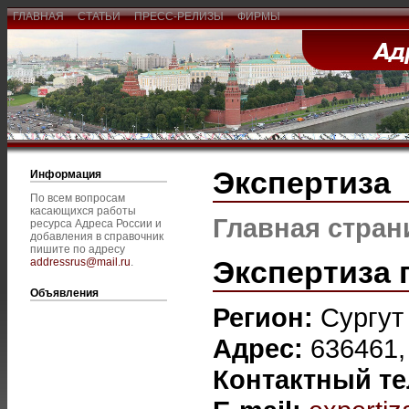
ГЛАВНАЯ
СТАТЬИ
ПРЕСС-РЕЛИЗЫ
ФИРМЫ
Экспертиза
Информация
По всем вопросам
касающихся работы
Главная стран
ресурса Адреса России и
добавления в справочник
пишите по адресу
Экспертиза 
addressrus@mail.ru
.
Объявления
Регион:
Сургут
Адрес:
636461, 
Контактный т