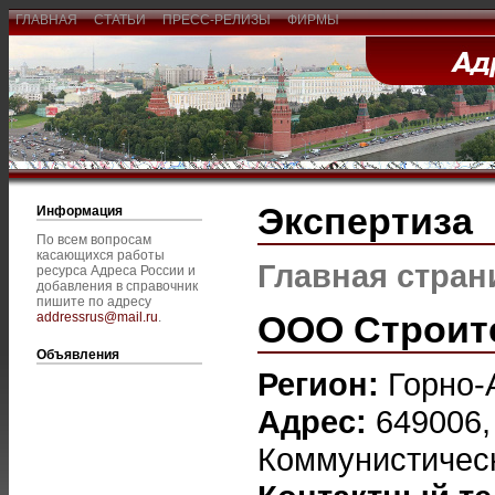
ГЛАВНАЯ
СТАТЬИ
ПРЕСС-РЕЛИЗЫ
ФИРМЫ
Экспертиза
Информация
По всем вопросам
касающихся работы
Главная стран
ресурса Адреса России и
добавления в справочник
пишите по адресу
ООО Строит
addressrus@mail.ru
.
Объявления
Регион:
Горно-
Адрес:
649006, 
Коммунистическ