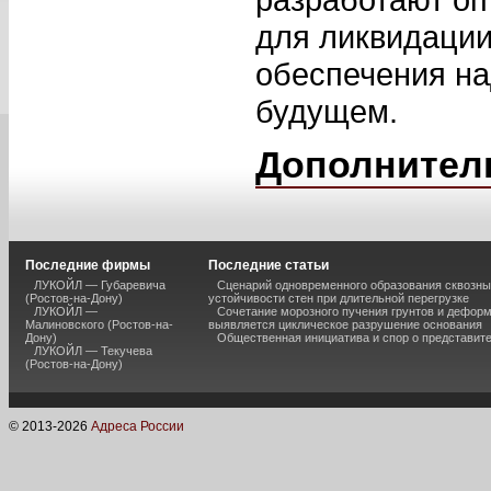
для ликвидации
обеспечения на
будущем.
Дополнител
Последние фирмы
Последние статьи
ЛУКОЙЛ — Губаревича
Сценарий одновременного образования сквозны
(Ростов-на-Дону)
устойчивости стен при длительной перегрузке
ЛУКОЙЛ —
Сочетание морозного пучения грунтов и дефор
Малиновского (Ростов-на-
выявляется циклическое разрушение основания
Дону)
Общественная инициатива и спор о представит
ЛУКОЙЛ — Текучева
(Ростов-на-Дону)
© 2013-
2026
Адреса России