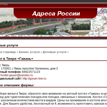
ИРМЫ
вые услуги
я страница
Бизнес услуги
Деловые услуги
л в Твери «Гавань»
н:
Тверь
:
170001 ,г.Тверь проспект Калинина, дом 3
ктный телефон:
84822571123
:
hostel.gavan@yandex.ru
иальный сайт:
http://gavan-tver.ru
ое описание фирмы:
боре жилья в Твери, обратите свое внимание на уютный хостел «Гавань» в ц
ицу для туристических поездок или поездок, связанных с бизнесом. Хостел 
с различным количеством меств в каждом. Цены на проживание в хостеле впо
е. Для Вашего удобства, бесплатный wi-fi, возможность приготовить завтрак на