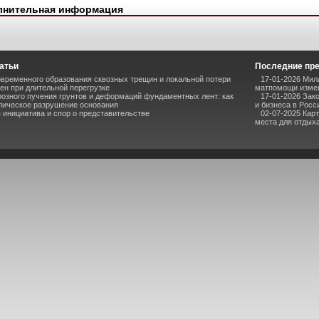
лнительная информация
атьи
Последние пр
временного образования сквозных трещин и локальной потери
17-01-2026 Мил
ен при длительной перегрузке
матпомощи измен
озного пучения грунтов и деформаций фундаментных лент: как
17-01-2026 Зак
лическое разрушение основания
и бизнеса в Росс
инициатива и спор о представительстве
02-07-2025 Кар
места для отдыха