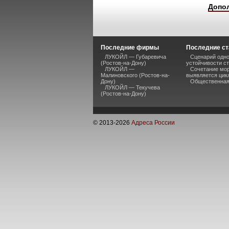
Допо
Последние фирмы
Последние ст
ЛУКОЙЛ — Губаревича
Сценарий одно
(Ростов-на-Дону)
устойчивости ст
ЛУКОЙЛ —
Сочетание мор
Малиновского (Ростов-на-
выявляется цик
Дону)
Общественная 
ЛУКОЙЛ — Текучева
(Ростов-на-Дону)
© 2013-
2026
Адреса России