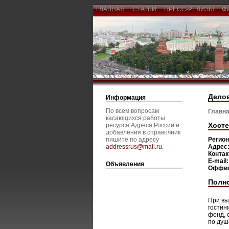
ГЛАВНАЯ
СТАТЬИ
ПРЕСС-РЕЛИЗЫ
Ф
Дело
Информация
По всем вопросам
Главна
касающихся работы
Хосте
ресурса Адреса России и
добавления в справочник
пишите по адресу
Регио
addressrus@mail.ru
.
Адрес
Конта
E-mail
Объявления
Оффиц
Полн
При вы
гостин
фонд, 
по душ