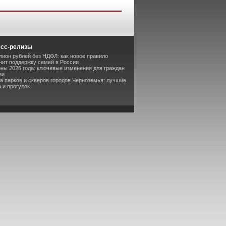
есс-релизы
лион рублей без НДФЛ: как новое правило
ит поддержку семей в России
оны 2026 года: ключевые изменения для граждан
ии
та парков и скверов городов Черноземья: лучшие
 и прогулок