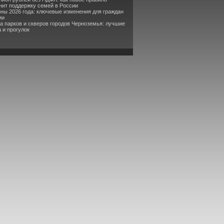
ит поддержку семей в России
оны 2026 года: ключевые изменения для граждан
ии
та парков и скверов городов Черноземья: лучшие
 и прогулок