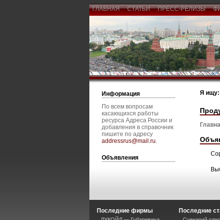
ГЛАВНАЯ
СТАТЬИ
ПРЕСС-РЕЛИЗЫ
Ф
Я ищу:
Информация
По всем вопросам
Проду
касающихся работы
ресурса Адреса России и
Главна
добавления в справочник
пишите по адресу
Объя
addressrus@mail.ru
.
Со
Объявления
Вы
Последние фирмы
Последние ст
ЛУКОЙЛ — Губаревича
Сценарий одно