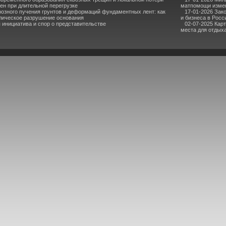
ен при длительной перегрузке
матпомощи измен
озного пучения грунтов и деформаций фундаментных лент: как
17-01-2026 Зак
лическое разрушение основания
и бизнеса в Росс
инициатива и спор о представительстве
02-07-2025 Кар
места для отдыха