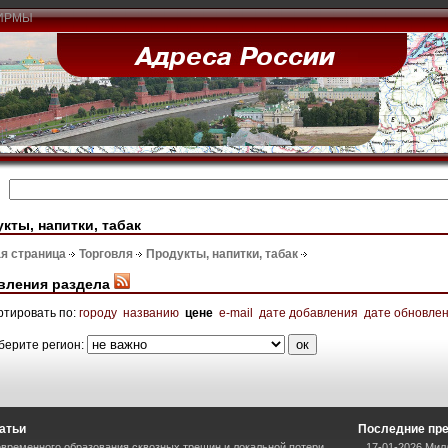
ИРМЫ
кты, напитки, табак
я страница
Торговля
Продукты, напитки, табак
вления раздела
ртировать по:
городу
названию
цене
e-mail
дате добавления
дате обновле
берите регион:
атьи
Последние пр
временного образования сквозных трещин и локальной потери
17-01-2026 Мил