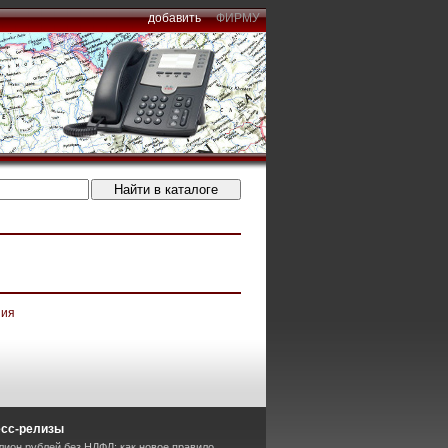
добавить
ФИРМУ
ния
есс-релизы
лион рублей без НДФЛ: как новое правило