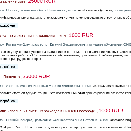
25000 RUR
ставление смет ,
ион: Москва , разместил: Ольга Николаевна , e-mail:
moskva-smeta@mail.ru
, последнее
лифицированные специалисты оказывают услуги по сопровождению строительных объ
1000 RUR
окат по уголовным, гражданским делам ,
ион: Ростов-на-Дону , разместил: Евгений Владимирович , последнее обновление: 03-0
зываю услуги в следующих направлениях и не только: - Составление исковых заявлени
тензионная работа; - Составление жалоб, заявлений, прошений (В любые органы, инст
росов при трудовых спорах;
25000 RUR
ов Просмета ,
ион: Азов , разместил: Высоцкая Евгения Дмитриевна , e-mail:
visockayansmet@mail.ru
,
работка сметной документации – это обязательный этап проектирования объектов кап
1000 RUR
ализ исполнения сметных расходов в Нижнем Новгороде. ,
ион: Нижний Новгород , разместил: Селиверстова Анна Петровна , e-mail:
smetadoc-nn@l
 «Проф-Смета-НН» - проверка достоверности определения сметной стоимости в Ни
уге.