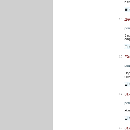
и с
15.
Для
рег
Зак
сод
16.
Ейс
рег
Под
про
17.
Зак
рег
Усл
18.
Зам