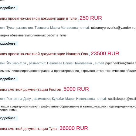
250 RUR
лиз проектно-сметной документации в Туле ,
ион: Тула , разместил: Тимшина Марта Матвеевна , e-mail:
tulastroyproverka@yandex.ru
верка объемов выполненных работ в Туле.
23500 RUR
ализ проектно-сметной документации Йошкар-Ола ,
ион: Йошкар-Ола , разместил: Печенева Елена Николаевна , e-mail:
pqechenkiloa@mail.
имеем лицензированное право на проектирование, строительство, техническое обсле
5000 RUR
лиз сметной документации Ростов ,
ион: Ростов-на-Дону , разместил: Кульбак Мария Николаевна , e-mail:
sud1ekspert@mail
 наши сотрудники имеют профильное образование и квалификацию, подтвержденную
решениями.
36000 RUR
лиз сметной документации Тула ,