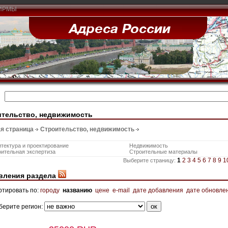
ИРМЫ
ительство, недвижимость
я страница
Строительство, недвижимость
тектура и проектирование
Недвижимость
ительная экспертиза
Строительные материалы
1
2
3
4
5
6
7
8
9
1
Выберите страницу:
вления раздела
ртировать по:
городу
названию
цене
e-mail
дате добавления
дате обновле
берите регион: