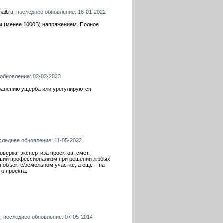
ail.ru
, последнее обновление: 18-01-2022
м (менее 1000В) напряжением. Полное
 обновление: 02-02-2023
транению ущерба или урегулируются
оследнее обновление: 11-05-2022
оверка, экспертиза проектов, смет,
йший профессионализм при решении любых
 объекте/земельном участке, а еще – на
о проекта.
u
, последнее обновление: 07-05-2014