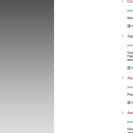
1.
Cо
рег
Ква
2.
Адв
рег
Ока
Пре
воп
3.
Аз
рег
Раз
4.
Ан
рег
ООО
окр