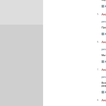
5.
Ана
рег
Про
6.
Ан
рег
Мы 
7.
Ана
рег
Все
раз
8.
Ана