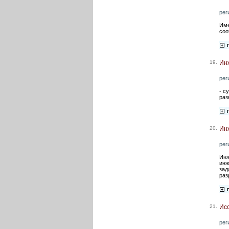
рег
Име
соо
19.
Ин
рег
- с
раз
20.
Инж
рег
Инж
инж
зад
раз
21.
Ис
рег