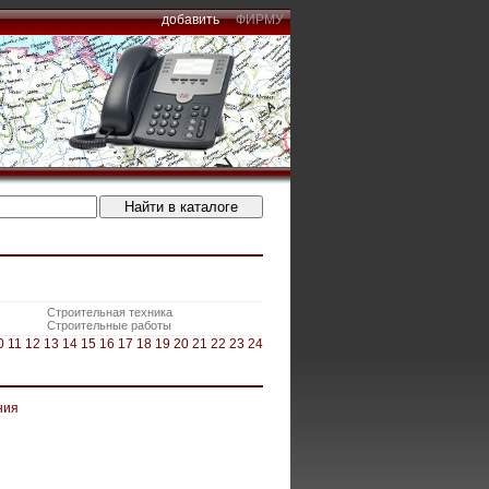
добавить
ФИРМУ
Строительная техника
Строительные работы
0
11
12
13
14
15
16
17
18
19
20
21
22
23
24
ния