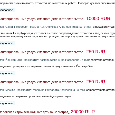
верка сметной стоимости строительно-монтажных работ. Проверка достоверности сме
10000 RUR
лифицированные услуги сметного дела в строительстве. ,
ион: Санкт-Петербург , разместил: Сурикова Анна Леонидовна , e-mail:
smetapiter@mail.
та Санкт-Петербург осуществляет сметное сопровождение строительства, реконструк
начения и принадлежности, а так же проводит экспертизу проектно-сметной документа
250 RUR
лифицированные услуги сметного дела в строительстве. ,
ион: Йошкар-Ола , разместил: Камерхадова Анна Назаровна , e-mail:
ssgryppa@yandex.
ведение проверки и экспертизы сметной документации в Йошкар-Оле.
250 RUR
лифицированные услуги сметного дела в строительстве. ,
ион: Москва , разместил: Маврина Елизавета Алексеевна , e-mail:
companysmeta@yande
ведение экспертизы проектно-сметной документации.
20000 RUR
плексная строительная экспертиза Волгоград ,