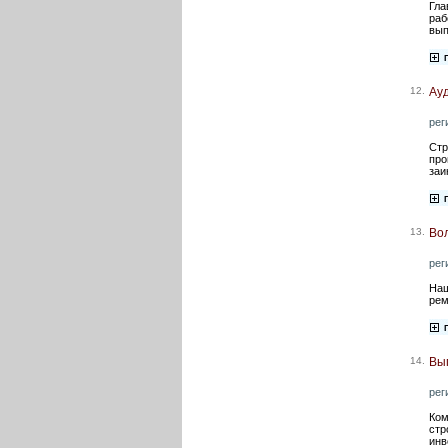
Гла
раб
вып
12.
Ауд
рег
Стр
про
заи
13.
Вол
рег
Наш
рем
14.
Вы
рег
Ком
стр
инв