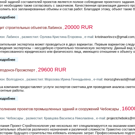
вной задачей составителей проектов является полное соблюдение проектного задания
от необходимо также согласовать с заказчиком. Качественная организация данного п
олнить все запланированные объемы и состав работ. Благодаря этому, объект также 
20000 RUR
ит строительных объектов Лабинск ,
ион: Лабинск , разместил: Орлова Кристина Егоровна , e-mail:
kristinaorlovzx@gmail.com
оительная экспертиза может проводиться в двух вариантах. Первым вариантом следу
ведения экспертизы – несудебную строительно-техническую экспертизу. Данный вид 
нтересованного юридического или физического лица, имеющего отношение к объекту 
29600 RUR
годонск-Проэксперт ,
ион: Волгодонск , разместил: Морозова Ирина Геннадьевна , e-mail:
morozghevasti@mail
а компания предоставляет услуги экспертов-сметчика для проведения анализа сметн
онтные работы.
1600
полнение проектов промышленных зданий и сооружений Чебоксары ,
ион: Чебоксары , разместил: Кравцова Василиса Николаевна , e-mail:
projectcheboks@ma
пания Проект-Стройтехнология уже несколько лет специализируется на оказании ком
оительных объектов различного назначения и различной сложности. Грамотно составл
есторам будущего строительства избежать излишних затрат. Профессионально подго