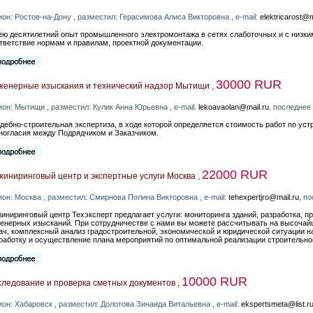
ион: Ростов-на-Дону , разместил: Герасимова Алиса Викторовна , e-mail:
elektricarost@m
ю десятилетний опыт промышленного электромонтажа в сетях слаботочных и с низки
тветствие нормам и правилам, проектной документации.
30000 RUR
женерные изыскания и технический надзор Мытищи ,
ион: Мытищи , разместил: Кулик Анна Юрьевна , e-mail:
lekoavaolan@mail.ru
, последнее
удебно-строительная экспертиза, в ходе которой определяется стоимость работ по ус
ногласия между Подрядчиком и Заказчиком.
22000 RUR
иниринговый центр и экспертные услуги Москва ,
ион: Москва , разместил: Смирнова Полина Викторовна , e-mail:
tehexpertjro@mail.ru
, п
иниринговый центр Техэксперт предлагает услуги: мониторинга зданий, разработка, пр
енерных изысканий. При сотрудничестве с нами вы можете рассчитывать на высоча
ач, комплексный анализ градостроительной, экономической и юридической ситуации на
работку и осуществление плана мероприятий по оптимальной реализации строительног
10000 RUR
следование и проверка сметных документов ,
ион: Хабаровск , разместил: Долотова Зинаида Витальевна , e-mail:
ekspertsmeta@list.r