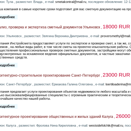
ион: Тула , разместил: Влада , e-mail:
smetakontral@mail.ru
, последнее обновление: 12-1
а компания в самые короткие сроки подготовит для вас сметную документацию на про
18000 RUR
лиз, проверка и экспертиза сметный документов Ульяновск ,
ион: Ульяновск , разместил: Звягина Вероника Дмитриевна , e-mail:
proversmethyl@mail.
пания Инстройсмета предоставляет услуги по экспертизе и проверке смет, а так же,
емов , на любые виды работ, в том числе сметы на проектно-изыскательские работы
ществления профессиональных проверок сметных документов, застройщики могут обе
дусмотренных за искаженное ведение официальных документов, а частные заказчики
ственных средств.
23000 RUR
хитектурно-строительное проектирование Санкт-Петербург ,
ион: Санкт-Петербург , разместил: Ермакова Галина Олеговна , e-mail:
loertiloaderina@ma
пания предлагает услуги проектирования объектов недвижимости любого масштаба и 
ько высококвалифицированные специалисты с огромным практическим и теоретическ
очайшее качество нашей работы.
2600
хитектурное проектирование общественных и жилых зданий Калуга ,
ион: Калуга , разместил: Фролова Нина Кирилловна , e-mail:
westsidefolchik@mail.ru
, по