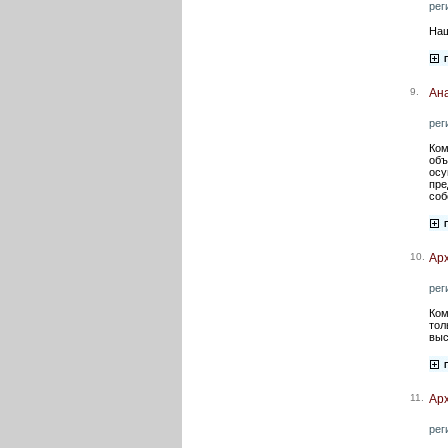
рег
Наш
9.
Ана
рег
Ком
объ
осу
пре
соб
10.
Ар
рег
Ком
тол
выс
11.
Ар
рег