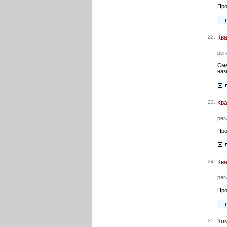
Про
22.
Ква
рег
Сме
наз
23.
Ква
рег
Про
24.
Ква
рег
Про
25.
Ком