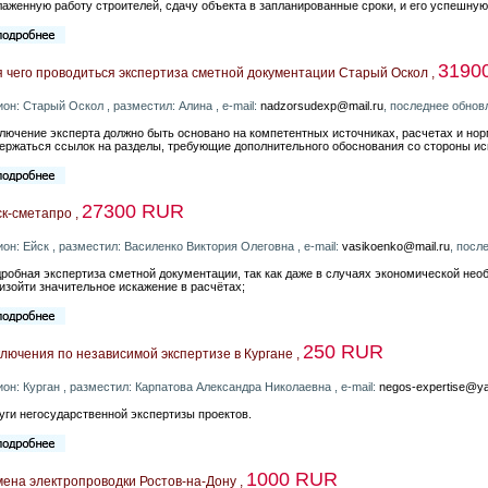
лаженную работу строителей, сдачу объекта в запланированные сроки, и его успешну
3190
 чего проводиться экспертиза сметной документации Старый Оскол ,
ион: Старый Оскол , разместил: Алина , e-mail:
nadzorsudexp@mail.ru
, последнее обнов
лючение эксперта должно быть основано на компетентных источниках, расчетах и но
ержаться ссылок на разделы, требующие дополнительного обоснования со стороны ис
27300 RUR
к-сметапро ,
ион: Ейск , разместил: Василенко Виктория Олеговна , e-mail:
vasikoenko@mail.ru
, посл
робная экспертиза сметной документации, так как даже в случаях экономической нео
изойти значительное искажение в расчётах;
250 RUR
лючения по независимой экспертизе в Кургане ,
ион: Курган , разместил: Карпатова Александра Николаевна , e-mail:
negos-expertise@y
уги негосударственной экспертизы проектов.
1000 RUR
ена электропроводки Ростов-на-Дону ,