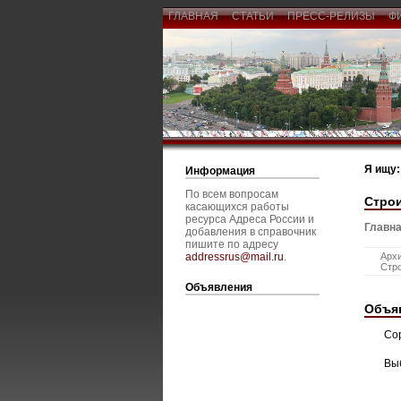
ГЛАВНАЯ
СТАТЬИ
ПРЕСС-РЕЛИЗЫ
Ф
Я ищу:
Информация
По всем вопросам
Стро
касающихся работы
ресурса Адреса России и
Главна
добавления в справочник
пишите по адресу
addressrus@mail.ru
.
Архи
Стро
Объявления
Объя
Со
Вы