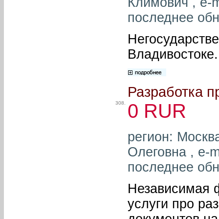
Климович , e-m
последнее обн
Негосударстве
Владивостоке.
Разработка пр
308.
0 RUR
регион: Москв
Олеговна , e-m
последнее обн
Независимая 
услуги про ра
документов на