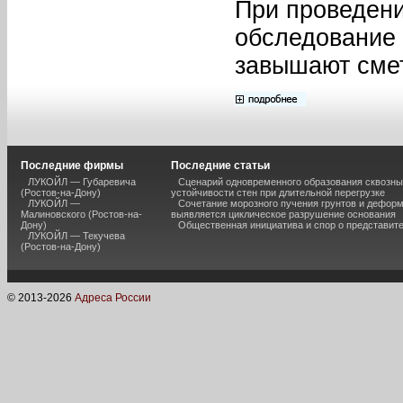
При проведени
обследование 
завышают смет
Последние фирмы
Последние статьи
ЛУКОЙЛ — Губаревича
Сценарий одновременного образования сквозны
(Ростов-на-Дону)
устойчивости стен при длительной перегрузке
ЛУКОЙЛ —
Сочетание морозного пучения грунтов и дефор
Малиновского (Ростов-на-
выявляется циклическое разрушение основания
Дону)
Общественная инициатива и спор о представит
ЛУКОЙЛ — Текучева
(Ростов-на-Дону)
© 2013-
2026
Адреса России