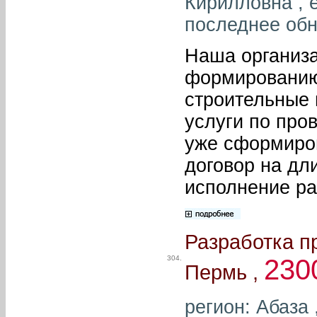
Кирилловна , e
последнее обн
Наша организа
формированию
строительные 
услуги по про
уже сформиров
договор на дл
исполнение ра
Разработка п
304.
230
Пермь ,
регион: Абаза