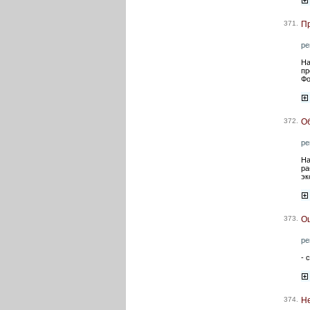
371.
Пр
ре
На
пр
Фо
372.
Об
ре
На
ра
эк
373.
Оц
ре
- 
374.
Не