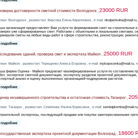
23000 RUR
оверка достоверности сметной стоимости Волгодонск ,
гион: Волгодонск , разместил: Фирсова Елена Кирилловна , e-mail:
rikolperkolna@mail.ru
ша организация предоставляет Вам услуги по формированию смет на строительные и 
оверке уже сформированных смет. Работаем с объектными и локальными сметами, с
рмируем сметы на любые виды работ в сфере строительства, реконструкции, ремонта
25000 RUR
следование зданий, проверка смет и экспертиза Майкоп ,
гион: Майкоп , разместил: Терещенко Алекса Егоровна , e-mail:
mykopocenka@mail.ru
, 
ша фирма Оценка - Майкоп предлагает квалифицированные услуги по составлению п
бот, экспертизе сметной документации, экспертизу разделов проектной документации,
спертный анализ и оценку выполненных организацией-подрядчиком расчетов.
20
енка незавершенного строительства и остаточная стоимость Таганрог ,
гион: Таганрог , разместил: Семёнова Ульяна Борисовна , e-mail:
semiolpkertina@mail.ru
строительной экспертизы, последующей продажи или покупки заинтересованными трет
18600 
государственная экспертиза проектной документации Волгоград ,