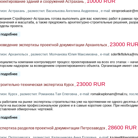
10000 RUR
оектирование зданий и сооружений Астрахань ,
гион: Астрахань , разместил: Василькова Ангелина Андреевна , e-mail:
stroproekastr@ma
мпания Стройпроект-Астрахань готова выполнить для вас комплекс работ в рамках п
значения и масштаба, а также предложить архитектурно-строительные решения, разр
зделы проекта.
23000 RU
оведение экспертизы проектной документации Архангельск ,
гион: Архангельск , разместил: Молчанова Юлия Максимовна , e-mail:
sderfikflslivka@ma
ециалисты компании контролируют процесс проектирования на всех его этапах – начи
торским надзором за возведением спроектированного объекта. Организация имеет св
23000 RUR
роительно-техническая экспертиза Курск ,
гион: Курск , разместил: Романова Тая Олеговна , e-mail:
romaikwplonam@mail.ru
, посл
 работаем на рынке экспертизы строительства уже на протяжении не одного десятка 
луги на высоком профессиональном уровне и в самые короткие сроки. При необходи
ставления обмерочных чертежей.
28600 RUR
спертиза разделов проектной документации Петрозаводск ,
гион: Петрозаводск , разместил: Калашникова Анна Егоровна , e-mail:
ksoiwelldpwomina