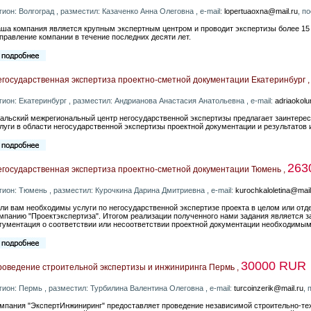
гион: Волгоград , разместил: Казаченко Анна Олеговна , e-mail:
lopertuaoxna@mail.ru
, п
ша компания является крупным экспертным центром и проводит экспертизы более 15 
правление компании в течение последних десяти лет.
государственная экспертиза проектно-сметной документации Екатеринбург 
гион: Екатеринбург , разместил: Андрианова Анастасия Анатольевна , e-mail:
adriaokol
альский межрегиональный центр негосударственной экспертизы предлагает заинтер
луги в области негосударственной экспертизы проектной документации и результатов
263
государственная экспертиза проектно-сметной документации Тюмень ,
гион: Тюмень , разместил: Курочкина Дарина Дмитриевна , e-mail:
kurochkaloletina@mail
ли вам необходимы услуги по негосударственной экспертизе проекта в целом или отд
мпанию "Проектэкспертиза". Итогом реализации полученного нами задания является 
гументация о соответствии или несоответствии проектной документации необходимым
30000 RUR
оведение строительной экспертизы и инжиниринга Пермь ,
гион: Пермь , разместил: Турбилина Валентина Олеговна , e-mail:
turcoinzerik@mail.ru
, 
мпания "ЭкспертИнжиниринг" предоставляет проведение независимой строительно-тех