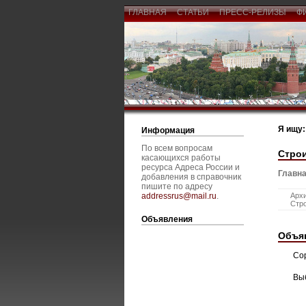
ГЛАВНАЯ
СТАТЬИ
ПРЕСС-РЕЛИЗЫ
Ф
Я ищу:
Информация
По всем вопросам
Стро
касающихся работы
ресурса Адреса России и
Главна
добавления в справочник
пишите по адресу
addressrus@mail.ru
.
Архи
Стро
Объявления
Объя
Со
Вы