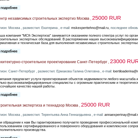
25000 RUR
нтр независимых строительных экспертиз Москва ,
гион: Москва , разместил: Екатерина , e-mail:
mskexperttehno@mail.ru
, последнее обнов
ша компания "МСК-Экспертиза" занимается оказанием полного спектра услуг по орг
роительных экспертных обследований. В распоряжении наших высококвалифицирован
рмативная и техническая база для выполнения независимых строительных экспертны
23000 RU
хитектурно-строительное проектирование Санкт-Петербург ,
гион: Санкт-Петербург , разместил: Ермакова Галина Олеговна , e-mail:
loertiloaderina@
мпания предлагает услуги проектирования объектов недвижимости любого масштаба и
лько высококвалифицированные специалисты с огромным практическим и теоретичес
сочайшее качество нашей работы.
25000 RUR
роительная экспертиза и технадзор Москва ,
гион: Москва , разместил: Терентьева Анна Генналдьевна , e-mail:
annaexpertnay@mail.
и обращении к нам Вы гарантированно получаете проведение профессиональной комп
пользованием сертифицированного и поверенного оборудования и комплексное сопро
полнительного производства.