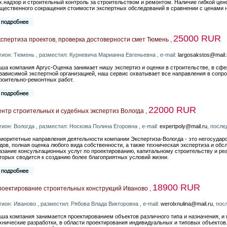
х.надзор и строительный контроль за строительством и ремонтом. Наличие гибкой це
щественного сокращения стоимости экспертных обследований в сравнении с ценами н
25000 RUR
спертиза проектов, проверка достоверности смет Тюмень ,
гион: Тюмень , разместил: Курневича Марианна Евгеньевна , e-mail:
largosakstos@mail.
ша компания Аргус-Оценка занимает нишу экспертиз и оценки в строительстве, в сф
зависимой экспертной организацией, наш сервис охватывает все направления в сопр
роительно-ремонтных работ.
22000 RUR
нтр строительных и судебных экспертиз Вологда ,
гион: Вологда , разместил: Носкова Полина Егоровна , e-mail:
expertpoly@mail.ru
, после
иоритетные направления деятельности компании Экспертиза-Вологда - это негосударс
дов, полная оценка любого вида собственности, а также техническая экспертиза и обс
азание консультационных услуг по проектированию, капитальному строительству и р
торых сводится к созданию более благоприятных условий жизни.
18900 RUR
оектирование строительных конструкций Иваново ,
гион: Иваново , разместил: Рябова Влада Викторовна , e-mail:
werolxnulina@mail.ru
, пос
ша компания занимается проектированием объектов различного типа и назначения, и
хнические разработки, в области проектирования индивидуальных и типовых объектов