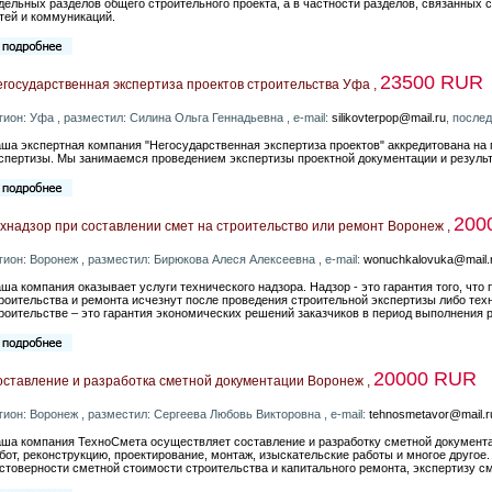
дельных разделов общего строительного проекта, а в частности разделов, связанных
тей и коммуникаций.
23500 RUR
государственная экспертиза проектов строительства Уфа ,
гион: Уфа , разместил: Силина Ольга Геннадьевна , e-mail:
silikovterpop@mail.ru
, после
ша экспертная компания "Негосударственная экспертиза проектов" аккредитована на
спертизы. Мы занимаемся проведением экспертизы проектной документации и резуль
200
хнадзор при составлении смет на строительство или ремонт Воронеж ,
гион: Воронеж , разместил: Бирюкова Алеся Алексеевна , e-mail:
wonuchkalovuka@mail.
ша компания оказывает услуги технического надзора. Надзор - это гарантия того, что
роительства и ремонта исчезнут после проведения строительной экспертизы либо тех
роительстве – это гарантия экономических решений заказчиков в период выполнения р
20000 RUR
ставление и разработка сметной документации Воронеж ,
гион: Воронеж , разместил: Сергеева Любовь Викторовна , e-mail:
tehnosmetavor@mail.r
ша компания ТехноСмета осуществляет составление и разработку сметной документа
бот, реконструкцию, проектирование, монтаж, изыскательские работы и многое друго
стоверности сметной стоимости строительства и капитального ремонта, экспертизу с