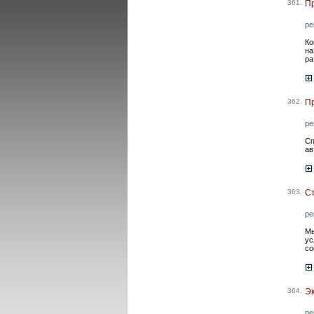
361.
Пр
ре
Ко
на
ра
362.
Пр
ре
Сп
ав
363.
Ст
ре
Мы
ус
со
364.
Эк
ре