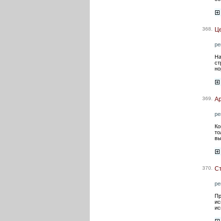
368.
Це
ре
На
ст
но
369.
Ар
ре
Ко
то
вы
370.
Ст
ре
Пр
ис
ис