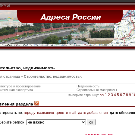
ИРМЫ
ительство, недвижимость
я страница
Строительство, недвижимость
тектура и проектирование
Недвижимость
ительная экспертиза
Строительные материалы
<<
1
2
3
4
5
6
7
8
9
1
Выберите страницу:
вления раздела
ртировать по:
городу
названию
цене
e-mail
дате добавления
дате обновле
берите регион: