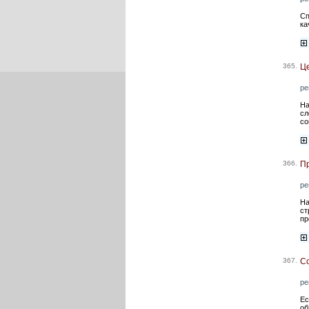
Сп
ка
365.
Це
ре
На
сл
со
366.
Пр
ре
На
ст
пр
367.
Со
ре
Ес
об