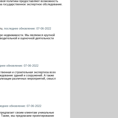
новой политики предоставляют возможность
а государственное экспертное обследование.
ru
, последнее обновление: 07-06-2022
ере недвижимости. Мы являемся крупной
оводительной и оценочной деятельности
днее обновление: 07-06-2022
твенная и строительная экспертиза всех
ледование зданий и сооружений. А также
еализации различных мероприятий, смысл
леднее обновление: 07-06-2022
 предлагает своим клиентам уникальные
. Также, мы предлагаем проектирование