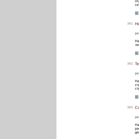
от
се
381.
Не
ре
На
эк
382.
Те
ре
На
ст
ст
383.
Со
ре
На
ра
до