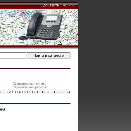
добавить
ФИРМУ
Строительная техника
Строительные работы
0
11
12
13
14
15
16
17
18
19
20
21
22
23
24
ния