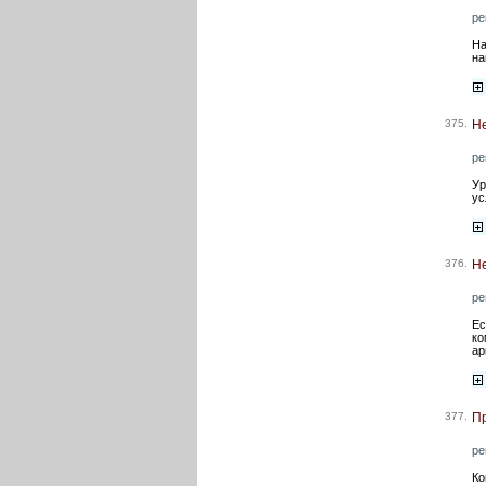
ре
На
на
375.
Не
ре
Ур
ус
376.
Не
ре
Ес
ко
ар
377.
Пр
ре
Ко