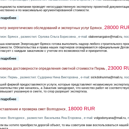
ециалисты компании проводят негосударственную экспертизу проектной документации
чественно и по максимально аргументированной стоимости.
28000 RU
нтр энергетических обследований и экспертных услуг Брянск ,
гион: Брянск , разместил: Орлова Ольга Борисовна , e-mail:
olakeenargaixe@mail.ru
, по
ша компания Энергоаудит-Брянск готова выполнить надзор любого строительного прое
ожности. Обязательства и права наших партнеров оговариваются официальным Догов
гласует с каждым заказчиком с учетом его возможностей и приоритетов.
23000 R
оверка достоверности определения сметной стоимости Пермь ,
гион: Пермь , разместил: Судорина Нина Викторовна , e-mail:
sickdolnunma@mail.ru
, по
шей фирмой предоставляются услуги, которые представляют независимую экспертизу
роительство уже началось, а Заказчик заподозрил, что качество работ не соответству
евышает указанную в смете, то спор разрешит экспертиза.
18000 RUR
ставление и проверка смет Волгодонск ,
гион: Волгодонск , разместил: Васильева Яна Егоровна , e-mail:
volgodonyana@mail.ru
, 
ли вы хотите приобрести дорогой объект, то мы советуем вам воспользоваться нашей
ъекта.