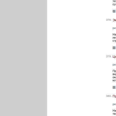
те
су
378.
Эк
ре
На
не
ст
379.
Це
ре
Пр
ви
ок
ко
380.
Пр
ре
На
те