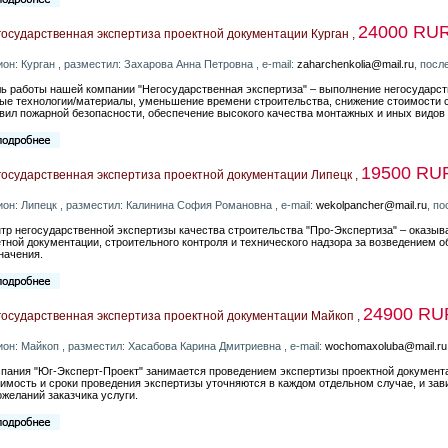
24000 RU
осударственная экспертиза проектной документации Курган ,
ион: Курган , разместил: Захарова Анна Петровна , e-mail:
zaharchenkolia@mail.ru
, посл
ь работы нашей компании "Негосударственная экспертиза" – выполнение негосударст
ые технологии/материалы, уменьшение времени строительства, снижение стоимости с
вил пожарной безопасности, обеспечение высокого качества монтажных и иных видов 
19500 RU
осударственная экспертиза проектной документации Липецк ,
ион: Липецк , разместил: Калинина София Романовна , e-mail:
wekolpancher@mail.ru
, п
тр негосударственной экспертизы качества строительства "Про-Экспертиза" – оказыва
тной документации, строительного контроля и технического надзора за возведением 
начения.
24900 RU
государственная экспертиза проектной документации Майкоп ,
ион: Майкоп , разместил: Хасабова Карина Дмитриевна , e-mail:
wochomaxoluba@mail.ru
пания "Юг-Эксперт-Проект" занимается проведением экспертизы проектной документа
имость и сроки проведения экспертизы уточняются в каждом отдельном случае, и зав
ожеланий заказчика услуги.