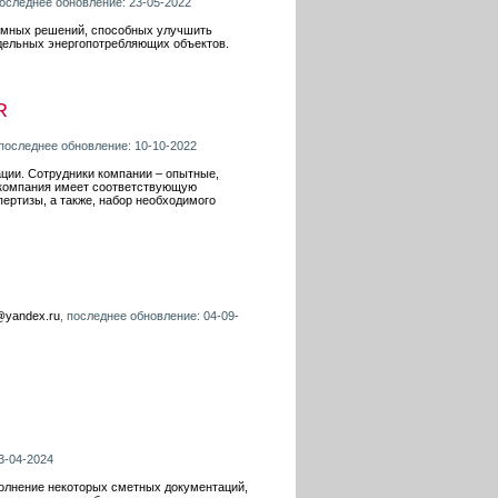
последнее обновление: 23-05-2022
ммных решений, способных улучшить
тдельных энергопотребляющих объектов.
R
 последнее обновление: 10-10-2022
ции. Сотрудники компании – опытные,
 компания имеет соответствующую
ертизы, а также, набор необходимого
@yandex.ru
, последнее обновление: 04-09-
3-04-2024
полнение некоторых сметных документаций,