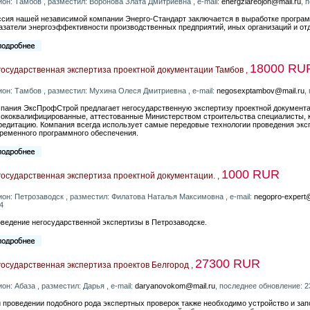
ион: Тамбов , разместил: Воронова Злата Дмитриевна , e-mail:
energzlareojon@mail.ru
, 
сия нашей независимой компании Энерго-Стандарт заключается в выработке програ
азатели энергоэффективности производственных предприятий, иных организаций и о
18000 RU
осударственная экспертиза проектной документации Тамбов ,
ион: Тамбов , разместил: Мухина Олеся Дмитриевна , e-mail:
negosexptambov@mail.ru
,
пания ЭксПрофСтрой предлагает негосударственную экспертизу проектной документа
ококвалифицированные, аттестованные Министерством строительства специалисты,
редитацию. Компания всегда использует самые передовые технологии проведения эксп
ременного программного обеспечения.
1000 RUR
осударственная экспертиза проектной документации. ,
ион: Петрозаводск , разместил: Филатова Наталья Максимовна , e-mail:
negopro-expert
4
ведение негосударственной экспертизы в Петрозаводске.
27300 RUR
осударственная экспертиза проектов Белгород ,
ион: Абаза , разместил: Дарья , e-mail:
daryanovokom@mail.ru
, последнее обновление: 2
 проведении подобного рода экспертных проверок также необходимо устройство и за