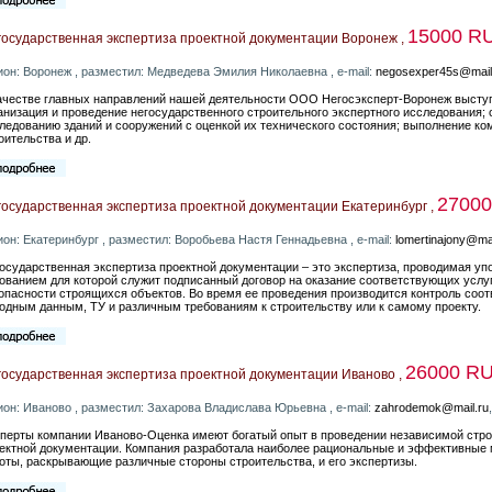
15000 R
государственная экспертиза проектной документации Воронеж ,
ион: Воронеж , разместил: Медведева Эмилия Николаевна , e-mail:
negosexper45s@mail
ачестве главных направлений нашей деятельности ООО Негосэксперт-Воронеж выступ
анизация и проведение негосударственного строительного экспертного исследования; 
ледованию зданий и сооружений с оценкой их технического состояния; выполнение к
оительства и др.
2700
осударственная экспертиза проектной документации Екатеринбург ,
ион: Екатеринбург , разместил: Воробьева Настя Геннадьевна , e-mail:
lomertinajony@mai
осударственная экспертиза проектной документации – это экспертиза, проводимая 
ованием для которой служит подписанный договор на оказание соответствующих услуг
опасности строящихся объектов. Во время ее проведения производится контроль со
одным данным, ТУ и различным требованиям к строительству или к самому проекту.
26000 R
государственная экспертиза проектной документации Иваново ,
ион: Иваново , разместил: Захарова Владислава Юрьевна , e-mail:
zahrodemok@mail.ru
перты компании Иваново-Оценка имеют богатый опыт в проведении независимой стро
ектной документации. Компания разработала наиболее рациональные и эффективные 
оты, раскрывающие различные стороны строительства, и его экспертизы.