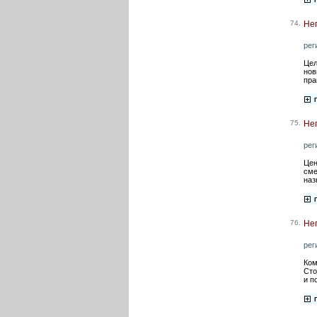
74.
Нег
рег
Цел
нов
пра
75.
Нег
рег
Цен
сме
наз
76.
Не
рег
Ком
Сто
и п