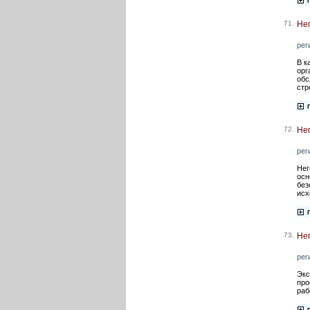
71.
Не
рег
В к
орг
обс
стр
72.
Нег
рег
Нег
осн
без
исх
73.
Не
рег
Экс
про
раб