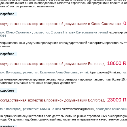
дическим лицам с целью определения качества строительной продукции и проектно-с
онт объектов различного назначения.
0
государственная экспертиза проектной документации в Южно-Сахалинске ,
ион: Южно-Сахалинск , разместил: Егорова Наталья Вячеславовна , e-mail:
experts-pro
2014
лифицированные услуги по проведению негосударственной экспертизы проектно-смет
сканий.
18600 
осударственная экспертиза проектной документации Волгоград ,
ион: Волгоград , разместил: Казаченко Анна Олеговна , e-mail:
lopertuaoxna@mail.ru
, по
а компания является крупным экспертным центром и проводит экспертизы более 15 л
равление компании в течение последних десяти лет.
23000 
осударственная экспертиза проектной документации Волгоград ,
ион: Волгоград , разместил: Галина , e-mail:
vkiwelomarina@mail.ru
, последнее обновлени
а организация осуществляет свою деятельность на рынке строительных экспертиз уж
иода. От других подобных организаций нас отличает оперативное и качественное оказа