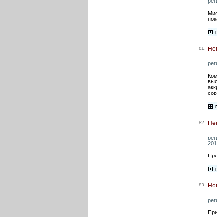
рег
Мис
пок
81.
Нег
рег
Ком
выс
акк
сов
82.
Нег
рег
201
Про
83.
Нег
рег
При