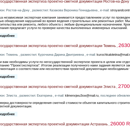
осударственная экспертиза проектно-сметной документации Ростов-на-Дону 
ион: Ростов-на-Дону , разместил: Казакова Вероника Геннадьевна , e-mail:
stroyandcontr
а независимая экспертная компания занимается предоставлением услуг по проведени
ью обнаружения нарушений во время ведения строительных или ремонтных работ. Мы 
оительства или ремонта, любого объекта с любым функциональным назначением. Кром
пания предлагает услуги по проверке качества выполненных инженерных изысканий.
263
государственная экспертиза проектно-сметной документации Тюмень ,
ион: Тюмень , разместил: Курочкина Дарина Дмитриевна , e-mail:
kurochkaloletina@mail.
и вам необходимы услуги по негосударственной экспертизе проекта в целом или отде
панию "Проектэкспертиза". Итогом реализации полученного нами задания является з
ументация о соответствии или несоответствии проектной документации необходимым 
270
государственная экспертиза проектно-сметной документации Элиста ,
ион: Элиста , разместил: Екатерина , e-mail:
klimenxjwu3sw@mail.ru
, последнее обновле
верка достоверности определения сметной стоимости объектов капитального строите
ектной документации.
26000 
осударственная экспертиза проектной документации Астрахань ,