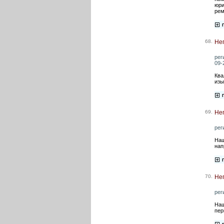
юри
рем
68.
Не
рег
09-
Ква
изы
69.
Нег
рег
Наш
нап
70.
Нег
рег
Наш
пер