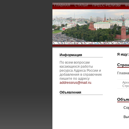
ГЛАВНАЯ
СТАТЬИ
ПРЕСС-РЕЛИЗЫ
Ф
Я ищу:
Информация
По всем вопросам
Стро
касающихся работы
ресурса Адреса России и
Главна
добавления в справочник
пишите по адресу
addressrus@mail.ru
.
Архи
Стро
Объявления
Объя
Со
Вы