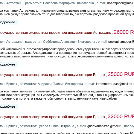
ион: Астрахань , разместил: Елисеева Маргарита Николаевна , e-mail:
dosexploen@mail.
а компания АстраКонсалт является специализированным экспертным учреждением, о
занием услуг проверкаи смет на достоверность, экспертизы разделов проектной докум
26000 
осударственная экспертиза проектной документации Астрахань ,
ион: Астрахань , разместил: Субботина Анастасия Викторовна , e-mail:
soplottinamoser@
ей компанией "Негосэкспертпроект" проведено негосударственных экспертиз проектн
оительных объектах. Аккредитация на проведение негосударственной экспертизы прое
енерных изысканий позволяет нам осуществлять экспертное оценивание грамотно, ка
25000 RU
осударственная экспертиза проектной документации Брянск ,
ион: Брянск , разместил: Андреева Таисия Викторовна , e-mail:
lerommerauoas@mail.ru
,
а компания занимается полным обследованием объектов недвижимости, когда планир
онт или реконструкция. Мы исследуем строительный объект, чтобы оцифровать имею
 пожаре или потопе, а также, чтобы сверить выполненные и сметные работы.
32000 RU
осударственная экспертиза проектной документации Брянск ,
ион: Брянск , разместил: Гусева Янина Петровна , e-mail:
gusevabanizac@mail.ru
, после
анда профессиональных экспертов, работающих на рынке экспертных услуг более 10 л