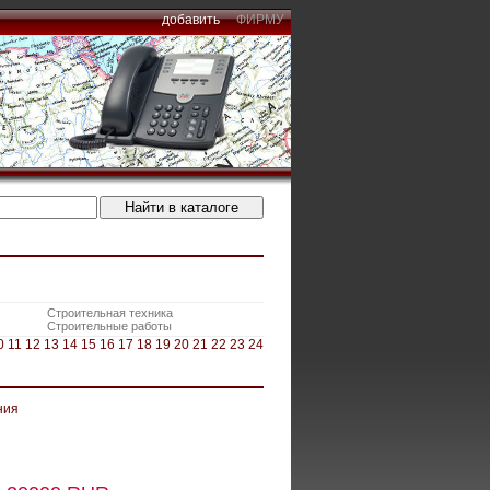
добавить
ФИРМУ
Строительная техника
Строительные работы
0
11
12
13
14
15
16
17
18
19
20
21
22
23
24
ния