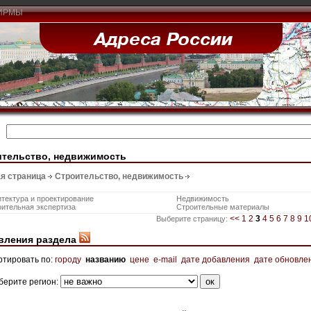
ИРМЫ
ительство, недвижимость
я страница
Строительство, недвижимость
тектура и проектирование
Недвижимость
ительная экспертиза
Строительные материалы
<<
1
2
3
4
5
6
7
8
9
1
Выберите страницу:
вления раздела
ртировать по:
городу
названию
цене
e-mail
дате добавления
дате обновле
берите регион: