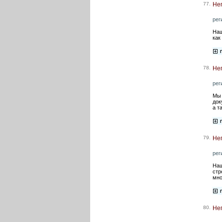
77.
Нег
рег
Наш
как
78.
Не
рег
Мы 
док
а т
79.
Не
рег
Наш
стр
мно
80.
Нег