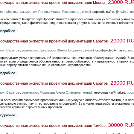
23000 RU
осударственная экспертиза проектной документации Москва ,
ион: Москва , разместил: Попова Ксения Романовна , e-mail:
popolerisinafroc@mail.ru
, п
а компания "ЦентрЭкспертПроект" является профессиональным участником рынка экс
 юридических, так и физических лиц, и оказываем услуги в самых различных областях
20000 R
государственная экспертиза проектной документации Саратов ,
ион: Саратов , разместил: Грушецкая Жанна Егоровна , e-mail:
grushakolec@mail.ru
, по
предлагаем услуги строительной экспертизы, технического обследования зданий. В х
ументации определяется обоснованность, целесообразность и правильность принятых
акже определяется влияние их на стоимость строительства.
23000 R
государственная экспертиза проектной документации Саратов ,
ион: Саратов , разместил: Морозова Алена Олеговна , e-mail:
leroytimaska@mail.ru
, пос
а организация оказывает профессиональные услуги в области строительства, а в част
оительную экспертизу и тестирование строителей. За многие годы работы инженеры т
жества крупных строительных проектов.
30000 RU
осударственная экспертиза проектной документации Тамбов ,