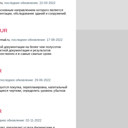
ru
, последнее обновление: 22-03-2022
сновным направлением которого является
ентации, обследование зданий и сооружений.
RUR
mail.ru
, последнее обновление: 17-08-2022
ой документации на более чем полусотни
ктной документации и результатов
чественно и в самые сжатые сроки.
R
 последнее обновление: 29-06-2022
уется покупка, перепланировка, капитальный
щиеся чертежи, определить уровень убытков
R
днее обновление: 02-11-2022
ет, предлагает услуги физическим и