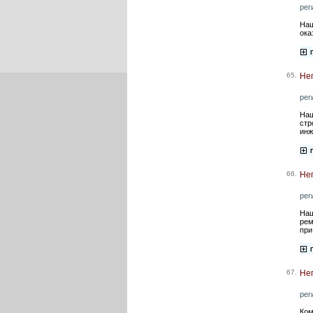
рег
Наш
ока
65.
Нег
рег
Наш
стр
инж
66.
Нег
рег
Наш
рем
при
67.
Нег
рег
Ком