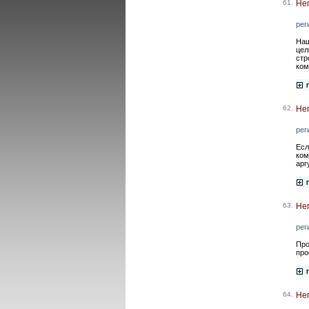
61.
Нег
рег
Наш
цел
стр
ком
62.
Не
рег
Есл
ком
арг
63.
Не
рег
Про
про
64.
Нег