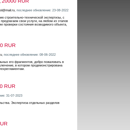
20000 RUR
,
ol@mail.ru
, последнее обновление: 23-08-2022
ю строительно-технической экспертизы, с
предлагаем свои услуги, на любом из этапов
е проверки состояния возводимого объекта,
00 RUR
ru
, последнее обновление: 08-06-2022
льных его фрагментов, добро пожаловать в
аключение, в котором продемонстрирована
техрегламентам.
00 RUR
ние: 31-07-2023
льства. Экспертиза отдельных разделов
RUR