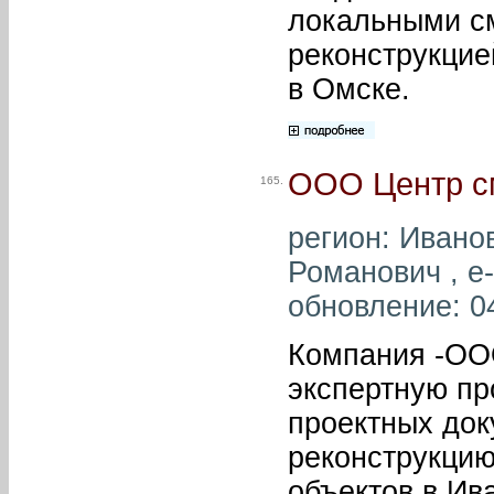
локальными см
реконструкцие
в Омске.
ООО Центр см
165.
регион: Ивано
Романович , e-
обновление: 0
Компания -ООО
экспертную пр
проектных док
реконструкцию
объектов в Ив