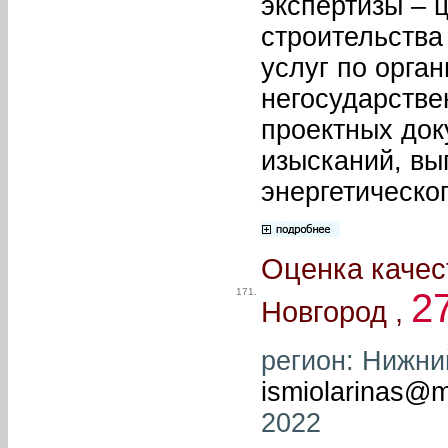
экспертизы – 
строительства
услуг по орга
негосударстве
проектных док
изысканий, в
энергетическог
Оценка качес
171.
2
Новгород ,
регион: Нижний
ismiolarinas@m
2022