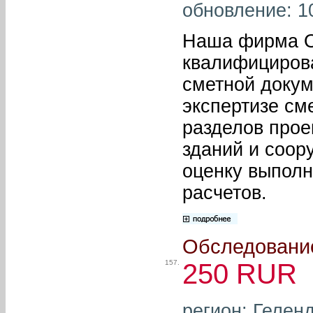
обновление: 1
Наша фирма О
квалифицирова
сметной докум
экспертизе см
разделов прое
зданий и соор
оценку выпол
расчетов.
Обследование
157.
250 RUR
регион: Гелен