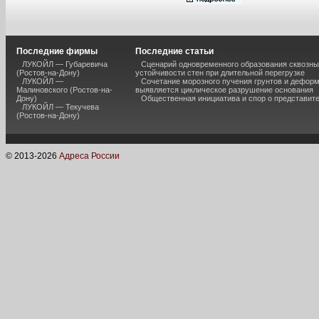
Последние фирмы
Последние статьи
ЛУКОЙЛ — Губаревича
Сценарий одновременного образования сквозны
(Ростов-на-Дону)
устойчивости стен при длительной перегрузке
ЛУКОЙЛ —
Сочетание морозного пучения грунтов и дефор
Малиновского (Ростов-на-
выявляется циклическое разрушение основания
Дону)
Общественная инициатива и спор о представит
ЛУКОЙЛ — Текучева
(Ростов-на-Дону)
© 2013-
2026
Адреса России