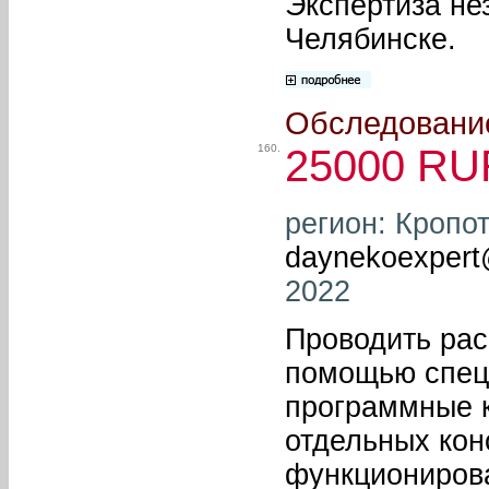
Экспертиза не
Челябинске.
Обследование
160.
25000 RU
регион: Кропот
daynekoexpert
2022
Проводить рас
помощью спец
программные к
отдельных кон
функционирова