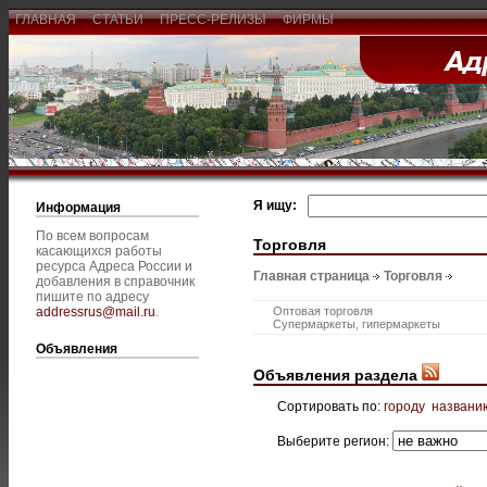
ГЛАВНАЯ
СТАТЬИ
ПРЕСС-РЕЛИЗЫ
ФИРМЫ
Я ищу:
Информация
По всем вопросам
Торговля
касающихся работы
ресурса Адреса России и
Главная страница
Торговля
добавления в справочник
пишите по адресу
addressrus@mail.ru
.
Оптовая торговля
Супермаркеты, гипермаркеты
Объявления
Объявления раздела
Сортировать по:
городу
названи
Выберите регион: