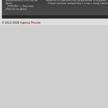
Малиновского (Ростов-на-
выявляется циклическое разрушение основания
Дону)
Общественная инициатива и спор о представит
ЛУКОЙЛ — Текучева
(Ростов-на-Дону)
© 2013-
2026
Адреса России