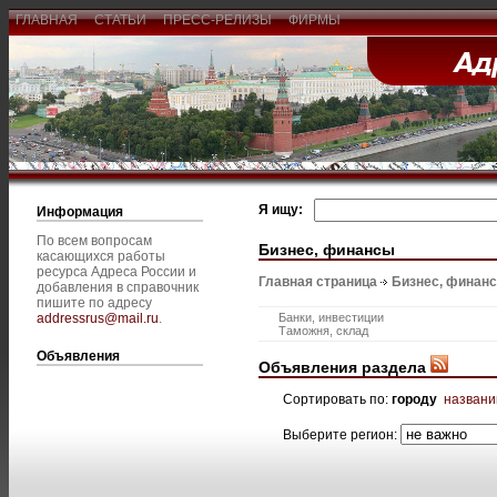
ГЛАВНАЯ
СТАТЬИ
ПРЕСС-РЕЛИЗЫ
ФИРМЫ
Я ищу:
Информация
По всем вопросам
Бизнес, финансы
касающихся работы
ресурса Адреса России и
Главная страница
Бизнес, финан
добавления в справочник
пишите по адресу
addressrus@mail.ru
.
Банки, инвестиции
Таможня, склад
Объявления
Объявления раздела
Сортировать по:
городу
назван
Выберите регион: