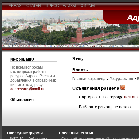
ГЛАВНАЯ
СТАТЬИ
ПРЕСС-РЕЛИЗЫ
ФИРМЫ
Я ищу:
Информация
По всем вопросам
Власть
касающихся работы
ресурса Адреса России и
Главная страница
Государство
добавления в справочник
пишите по адресу
Объявления раздела
addressrus@mail.ru
.
Сортировать по:
городу
назван
Объявления
Выберите регион:
Последние фирмы
Последние статьи
ЛУКОЙЛ — Губаревича
Сценарий одновременного образования сквозны