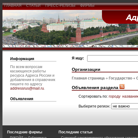
ГЛАВНАЯ
СТАТЬИ
ПРЕСС-РЕЛИЗЫ
ФИРМЫ
Я ищу:
Информация
По всем вопросам
Организации
касающихся работы
ресурса Адреса России и
Главная страница
Государство
добавления в справочник
пишите по адресу
Объявления раздела
addressrus@mail.ru
.
Сортировать по:
городу
названи
Объявления
Выберите регион:
Последние фирмы
Последние статьи
ЛУКОЙЛ — Губаревича
Сценарий одновременного образования сквозны