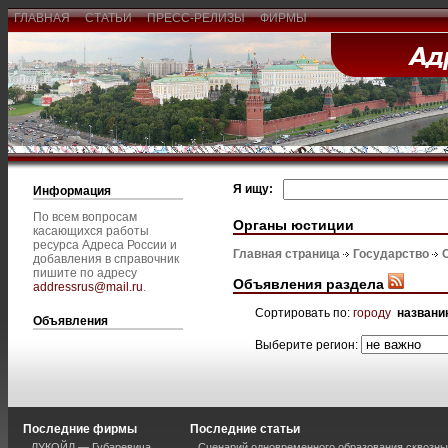
ГЛАВНАЯ
СТАТЬИ
ПРЕСС-РЕЛИЗЫ
ФИРМЫ
Я ищу:
Информация
По всем вопросам
Органы юстиции
касающихся работы
ресурса Адреса России и
Главная страница
Государство
добавления в справочник
пишите по адресу
Объявления раздела
addressrus@mail.ru
.
Сортировать по:
городу
названи
Объявления
Выберите регион:
Последние фирмы
Последние статьи
ЛУКОЙЛ — Губаревича
Сценарий одновременного образования сквозны