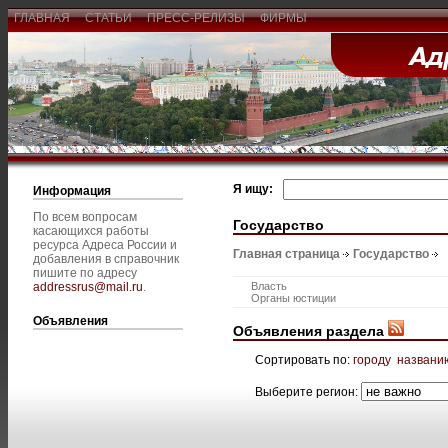
ГЛАВНАЯ
СТАТЬИ
ПРЕСС-РЕЛИЗЫ
ФИРМЫ
Я ищу:
Информация
По всем вопросам
Государство
касающихся работы
ресурса Адреса России и
Главная страница
Государство
добавления в справочник
пишите по адресу
addressrus@mail.ru
.
Власть
Органы юстиции
Объявления
Объявления раздела
Сортировать по:
городу
названи
Выберите регион: