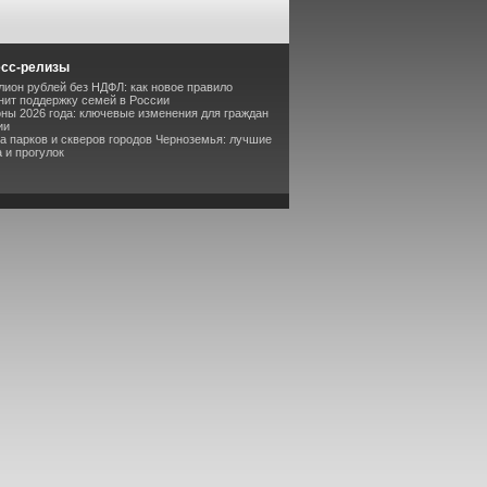
есс-релизы
лион рублей без НДФЛ: как новое правило
ит поддержку семей в России
оны 2026 года: ключевые изменения для граждан
ии
та парков и скверов городов Черноземья: лучшие
 и прогулок