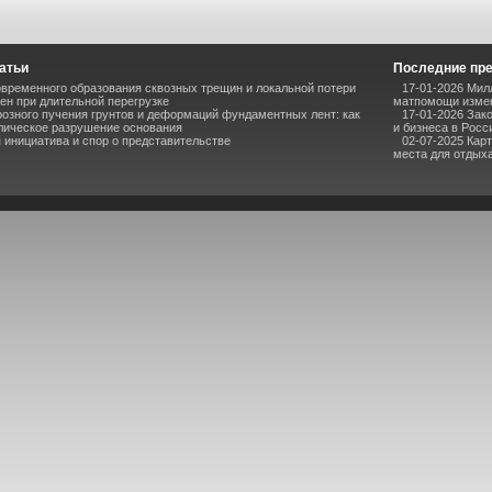
атьи
Последние пр
временного образования сквозных трещин и локальной потери
17-01-2026 Мил
ен при длительной перегрузке
матпомощи измен
озного пучения грунтов и деформаций фундаментных лент: как
17-01-2026 Зак
лическое разрушение основания
и бизнеса в Росс
инициатива и спор о представительстве
02-07-2025 Кар
места для отдыха