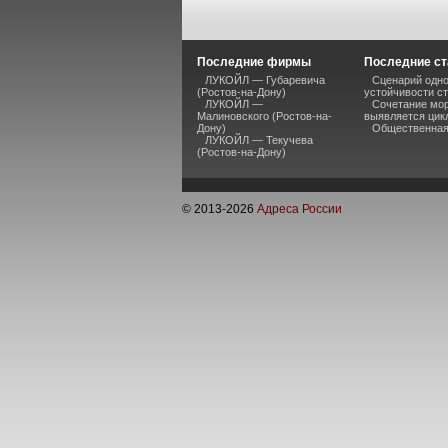
Последние фирмы
Последние ст
ЛУКОЙЛ — Губаревича
Сценарий одно
(Ростов-на-Дону)
устойчивости ст
ЛУКОЙЛ —
Сочетание мор
Малиновского (Ростов-на-
выявляется цик
Дону)
Общественная 
ЛУКОЙЛ — Текучева
(Ростов-на-Дону)
© 2013-
2026
Адреса России