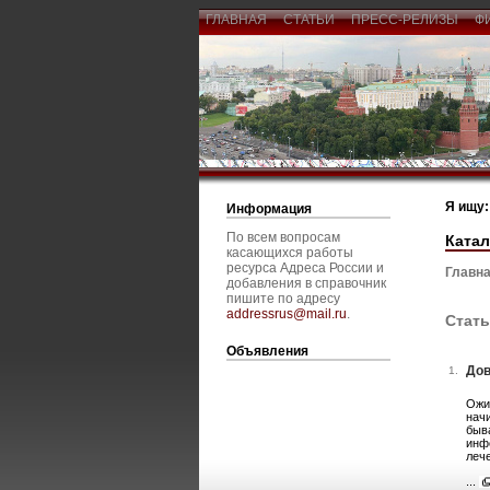
ГЛАВНАЯ
СТАТЬИ
ПРЕСС-РЕЛИЗЫ
Ф
Я ищу:
Информация
По всем вопросам
Катал
касающихся работы
ресурса Адреса России и
Главна
добавления в справочник
пишите по адресу
addressrus@mail.ru
.
Стать
Объявления
Дов
1.
Ожи
начи
быв
инф
леч
...