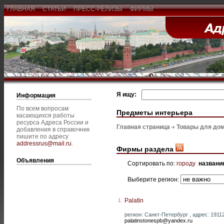
ГЛАВНАЯ
СТАТЬИ
ПРЕСС-РЕЛИЗЫ
ФИРМЫ
Я ищу:
Информация
По всем вопросам
Предметы интерьера
касающихся работы
ресурса Адреса России и
Главная страница
Товары для дом
добавления в справочник
пишите по адресу
addressrus@mail.ru
.
Фирмы раздела
Объявления
Сортировать по:
городу
названи
Выберите регион:
Palatin
1.
регион: Санкт-Петербург , адрес: 19112
palatinstonespb@yandex.ru