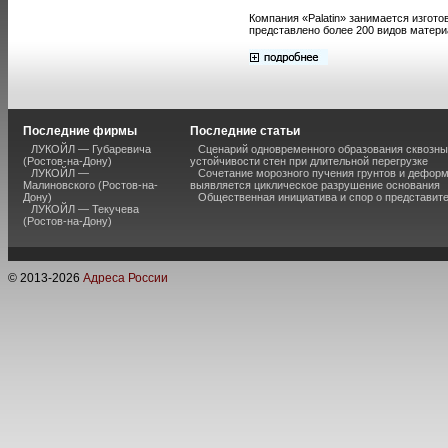
Компания «Palatin» занимается изгот
представлено более 200 видов матери
Последние фирмы
Последние статьи
ЛУКОЙЛ — Губаревича
Сценарий одновременного образования сквозны
(Ростов-на-Дону)
устойчивости стен при длительной перегрузке
ЛУКОЙЛ —
Сочетание морозного пучения грунтов и дефор
Малиновского (Ростов-на-
выявляется циклическое разрушение основания
Дону)
Общественная инициатива и спор о представит
ЛУКОЙЛ — Текучева
(Ростов-на-Дону)
© 2013-
2026
Адреса России