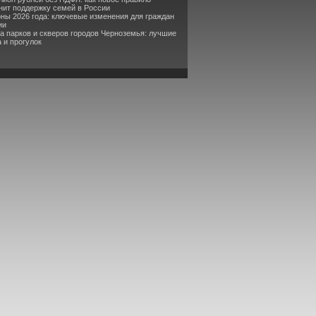
ит поддержку семей в России
оны 2026 года: ключевые изменения для граждан
ии
та парков и скверов городов Черноземья: лучшие
 и прогулок