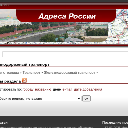
ИРМЫ
знодорожный транспорт
я страница
Транспорт
Железнодорожный транспорт
ы раздела
ртировать по:
городу
названию
цене
e-mail
дате добавления
берите регион:
атьи
Последние пр
временного образования сквозных трещин и локальной потери
17-01-2026 Мил