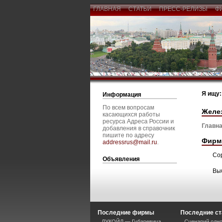
ГЛАВНАЯ
СТАТЬИ
ПРЕСС-РЕЛИЗЫ
Ф
Я ищу:
Информация
По всем вопросам
Желе
касающихся работы
ресурса Адреса России и
Главна
добавления в справочник
пишите по адресу
Фирм
addressrus@mail.ru
.
Со
Объявления
Вы
Последние фирмы
Последние ст
ЛУКОЙЛ — Губаревича
Сценарий одно