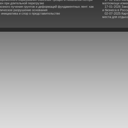
ен при длительной перегрузке
матпомощи измен
озного пучения грунтов и деформаций фундаментных лент: как
17-01-2026 Зак
лическое разрушение основания
и бизнеса в Росс
инициатива и спор о представительстве
02-07-2025 Кар
места для отдыха