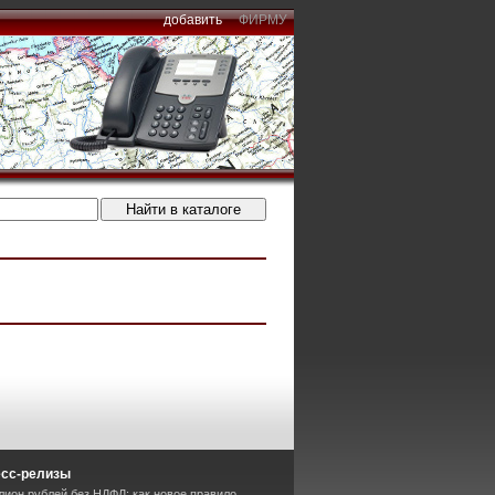
добавить
ФИРМУ
есс-релизы
лион рублей без НДФЛ: как новое правило