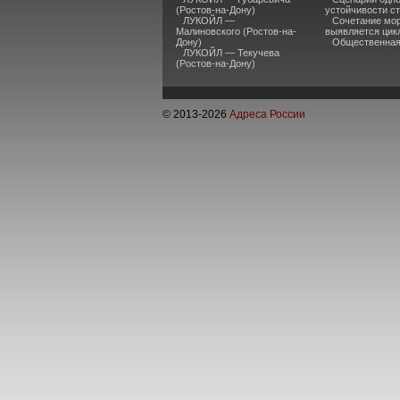
(Ростов-на-Дону)
устойчивости ст
ЛУКОЙЛ —
Сочетание мор
Малиновского (Ростов-на-
выявляется цик
Дону)
Общественная 
ЛУКОЙЛ — Текучева
(Ростов-на-Дону)
© 2013-
2026
Адреса России