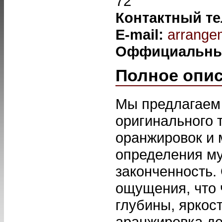
72
Контактный т
E-mail:
arrange
Оффициальны
Полное опи
Мы предлагаем
оригинального 
оранжировок и 
определения м
законченность.
ощущения, что 
глубины, яркос
аранжировка де