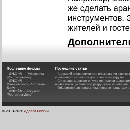
же сделать ара
инструментов. З
жителей и госте
Дополнител
Последние фирмы
Последние статьи
ЛУКОЙЛ — Губаревича
Сценарий одновременного образования сквозны
(Ростов-на-Дону)
устойчивости стен при длительной перегрузке
ЛУКОЙЛ —
Сочетание морозного пучения грунтов и дефор
Малиновского (Ростов-на-
выявляется циклическое разрушение основания
Дону)
Общественная инициатива и спор о представит
ЛУКОЙЛ — Текучева
(Ростов-на-Дону)
© 2013-
2026
Адреса России