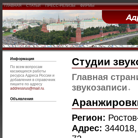
ГЛАВНАЯ
СТАТЬИ
ПРЕСС-РЕЛИЗЫ
ФИРМЫ
Студии звук
Информация
По всем вопросам
касающихся работы
Главная стран
ресурса Адреса России и
добавления в справочник
пишите по адресу
звукозаписи
addressrus@mail.ru
.
Аранжировк
Объявления
Регион:
Ростов
Адрес:
344018,