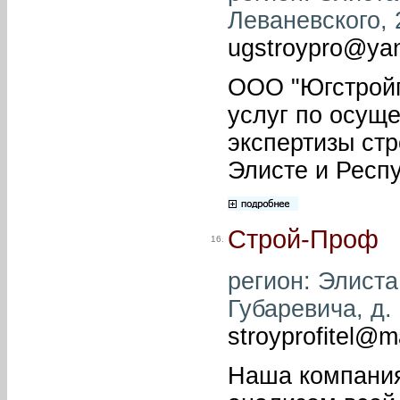
Леваневского, 2
ugstroypro@ya
ООО "Югстройп
услуг по осущ
экспертизы стр
Элисте и Респ
Строй-Проф
16.
регион: Элиста 
Губаревича, д. 
stroyprofitel@ma
Наша компани