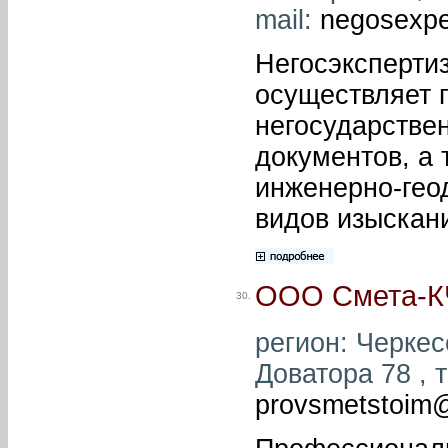
mail:
negosexper
Негосэксперти
осуществляет 
негосударстве
документов, а 
инженерно-геод
видов изыскан
ООО Смета-К
30.
регион: Черкесс
Доватора 78 , т
provsmetstoim