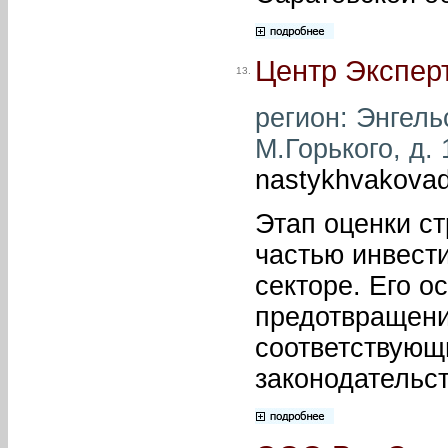
Центр Экспер
13.
регион: Энгельс
М.Горького, д. 
nastykhvakova
Этап оценки с
частью инвест
секторе. Его о
предотвращени
соответствующ
законодательст