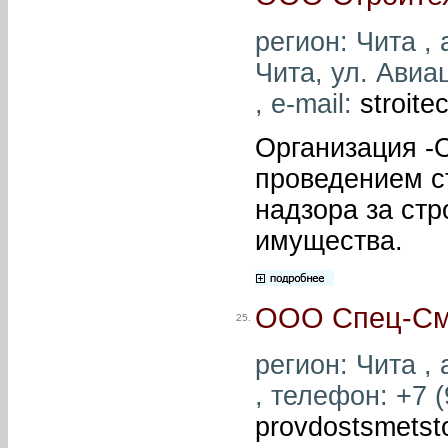
регион: Чита , 
Чита, ул. Авиа
, e-mail:
stroit
Организация -
проведением ст
надзора за ст
имущества.
ООО Спец-См
25.
регион: Чита , 
, телефон: +7 (
provdostsmetst