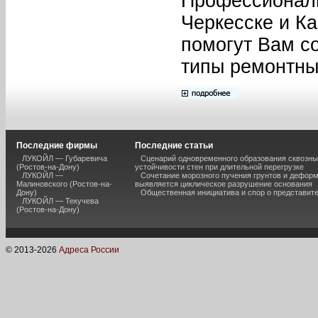
Профессионал
Черкесске и К
помогут Вам с
типы ремонтны
Последние фирмы
Последние статьи
ЛУКОЙЛ — Губаревича
Сценарий одновременного образования сквозны
(Ростов-на-Дону)
устойчивости стен при длительной перегрузке
ЛУКОЙЛ —
Сочетание морозного пучения грунтов и дефор
Малиновского (Ростов-на-
выявляется циклическое разрушение основания
Дону)
Общественная инициатива и спор о представит
ЛУКОЙЛ — Текучева
(Ростов-на-Дону)
© 2013-
2026
Адреса России