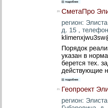
СметаПро Эл
20.
регион: Элиста 
д. 15 , телефон
klimenxjwu3sw
Порядок реали
указан в норм
берется тех. з
действующие 
Геопроект Эл
21.
регион: Элиста 
Губаревича, д. 