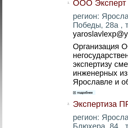
ООО Эксперт
1.
регион: Яросла
Победы, 28а , т
yaroslavlexp@y
Организация О
негосударствен
экспертизу см
инженерных изы
Ярославле и о
Экспертиза 
2.
регион: Яросла
Блюхера, 84 , т