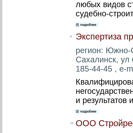
любых видов с
судебно-строи
Экспертиза п
9.
регион: Южно-С
Сахалинск, ул 
185-44-45 , e-m
Квалифицирова
негосударстве
и результатов
ООО Стройре
10.