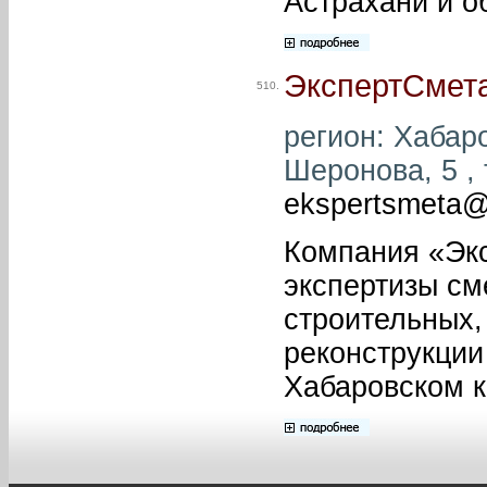
Астрахани и о
ЭкспертСмета
510.
регион: Хабаро
Шеронова, 5 , 
ekspertsmeta@l
Компания «Экс
экспертизы см
строительных,
реконструкции
Хабаровском к