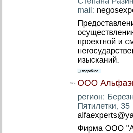
Степана Разина
mail:
negosexp
Предоставлен
осуществлению
проектной и с
негосударстве
изысканий.
ООО Альфаэк
499.
регион: Березн
Пятилетки, 35 
alfaexperts@y
Фирма ООО "А