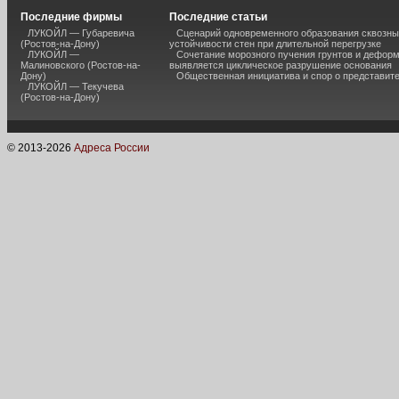
Последние фирмы
Последние статьи
ЛУКОЙЛ — Губаревича
Сценарий одновременного образования сквозны
(Ростов-на-Дону)
устойчивости стен при длительной перегрузке
ЛУКОЙЛ —
Сочетание морозного пучения грунтов и дефор
Малиновского (Ростов-на-
выявляется циклическое разрушение основания
Дону)
Общественная инициатива и спор о представит
ЛУКОЙЛ — Текучева
(Ростов-на-Дону)
© 2013-
2026
Адреса России