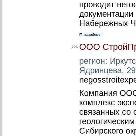
проводит него
документации 
Набережных Че
ООО СтройПр
296.
регион: Иркутск
Ядринцева, 29 
negosstroitexp
Компания ООО
комплекс эксп
связанных со 
геологическим
Сибирского ок