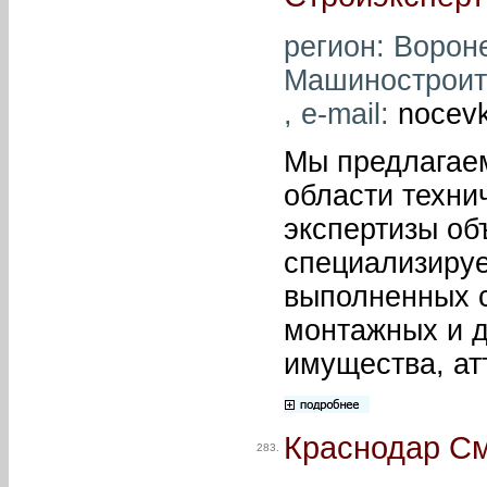
регион: Вороне
Машиностроител
, e-mail:
nocev
Мы предлагаем
области техни
экспертизы об
специализируе
выполненных с
монтажных и д
имущества, ат
Краснодар С
283.