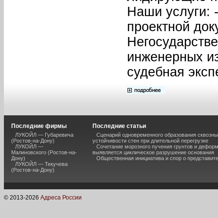
Наши услуги: 
проектной док
Негосударстве
инженерных из
судебная эксп
Последние фирмы
Последние статьи
ЛУКОЙЛ — Губаревича
Сценарий одновременного образования сквозны
(Ростов-на-Дону)
устойчивости стен при длительной перегрузке
ЛУКОЙЛ —
Сочетание морозного пучения грунтов и дефор
Малиновского (Ростов-на-
выявляется циклическое разрушение основания
Дону)
Общественная инициатива и спор о представит
ЛУКОЙЛ — Текучева
(Ростов-на-Дону)
© 2013-
2026
Адреса России