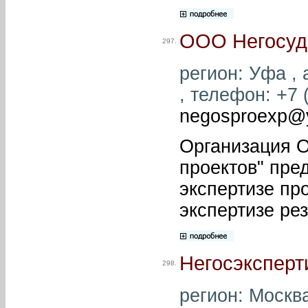
ООО Негосуда
297.
регион: Уфа , 
, телефон: +7 (
negosproexp@
Организация О
проектов" пре
экспертизе пр
экспертизе ре
Негосэксперт
298.
регион: Москва