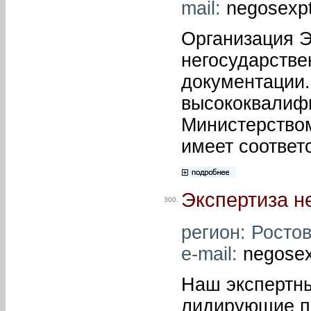
mail:
negosexp
Организация 
негосударстве
документации.
высококвалиф
Министерством
имеет соответ
Экспертиза н
300.
регион: Ростов
e-mail:
negosex
Наш экспертны
лидирующие по