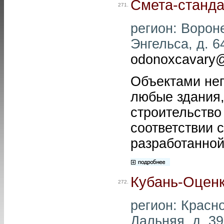
Смета-станда
271.
регион: Вороне
Энгельса, д. 6
odonoxcavary@
Объектами нег
любые здания,
строительство
соответствии 
разработанной
Кубань-Оцен
272.
регион: Красно
Дальняя, д. 39