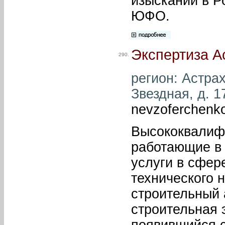
изысканий в Р
ЮФО.
Экспертиза А
290.
регион: Астрах
Звездная, д. 1
nevzoferchenk
Высококвалиф
работающие в 
услуги в сфер
технического 
строительный 
строительная 
появившийся с