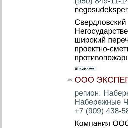
(950) 849-11-14
negosudeksper
Свердловский
Негосударстве
широкий переч
проектно-смет
противопожар
ООО ЭКСПЕ
295.
регион: Набер
Набережные Че
+7 (909) 438-58
Компания ОО