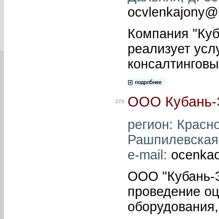
ocvlenkajony@m
Компания "Куб
реализует усл
консалтинговы
ООО Кубань-
273.
регион: Красно
Рашпилевская, 
e-mail:
ocenka
ООО "Кубань-Э
проведение оц
оборудования, 