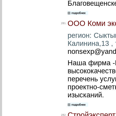
Благовещенск
ООО Коми экс
281.
регион: Сыктыв
Калинина,13 , 
nonsexp@yand
Наша фирма -К
высококачеств
перечень услу
проектно-смет
изысканий.
Стройэксперт
282.