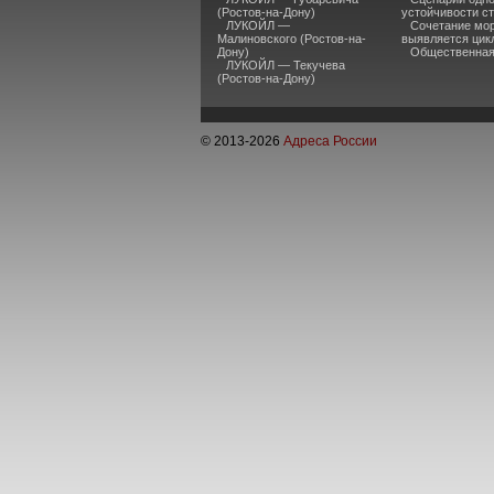
(Ростов-на-Дону)
устойчивости ст
ЛУКОЙЛ —
Сочетание мор
Малиновского (Ростов-на-
выявляется цик
Дону)
Общественная 
ЛУКОЙЛ — Текучева
(Ростов-на-Дону)
© 2013-
2026
Адреса России