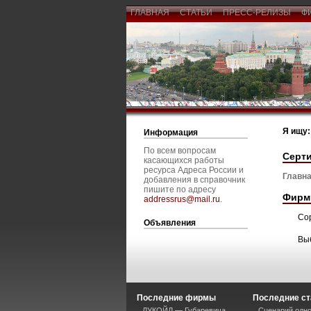
ГЛАВНАЯ
СТАТЬИ
ПРЕСС-РЕЛИЗЫ
Ф
Я ищу:
Информация
По всем вопросам
Серт
касающихся работы
ресурса Адреса России и
Главна
добавления в справочник
пишите по адресу
Фирм
addressrus@mail.ru
.
Со
Объявления
Вы
Последние фирмы
Последние ст
ЛУКОЙЛ — Губаревича
Сценарий одно