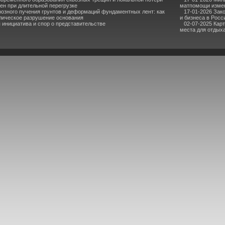
ен при длительной перегрузке
матпомощи измен
озного пучения грунтов и деформаций фундаментных лент: как
17-01-2026 Зак
лическое разрушение основания
и бизнеса в Росс
инициатива и спор о представительстве
02-07-2025 Кар
места для отдыха