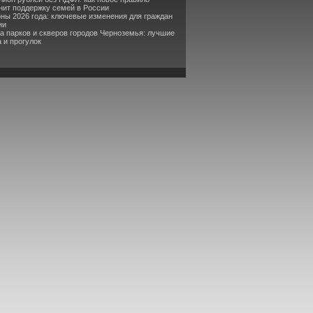
ит поддержку семей в России
оны 2026 года: ключевые изменения для граждан
ии
та парков и скверов городов Черноземья: лучшие
 и прогулок