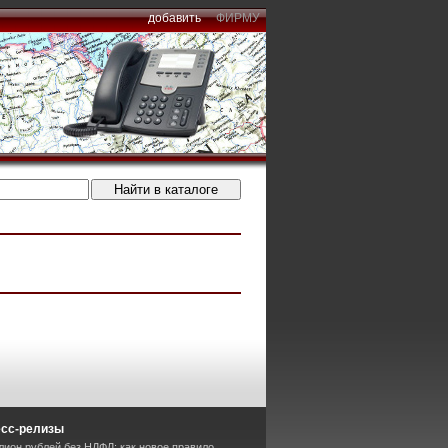
добавить
ФИРМУ
есс-релизы
лион рублей без НДФЛ: как новое правило