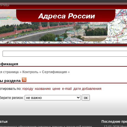
ИРМЫ
ификация
я страница
Контроль
Сертификация
ы раздела
ртировать по:
городу
названию
цене
e-mail
дате добавления
берите регион:
атьи
Последние пр
временного образования сквозных трещин и локальной потери
17-01-2026 Мил