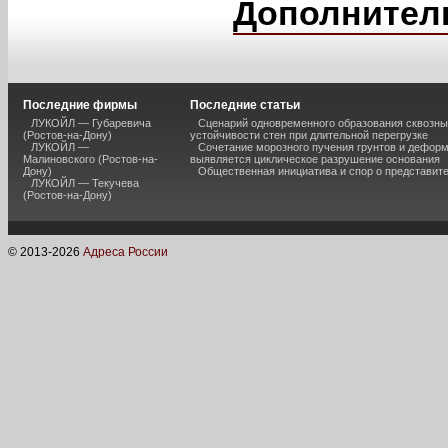
Дополнител
Последние фирмы
Последние статьи
ЛУКОЙЛ — Губаревича
Сценарий одновременного образования сквозны
(Ростов-на-Дону)
устойчивости стен при длительной перегрузке
ЛУКОЙЛ —
Сочетание морозного пучения грунтов и дефор
Малиновского (Ростов-на-
выявляется циклическое разрушение основания
Дону)
Общественная инициатива и спор о представит
ЛУКОЙЛ — Текучева
(Ростов-на-Дону)
© 2013-
2026
Адреса России