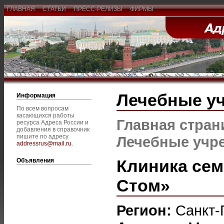
ГЛАВНАЯ
СТАТЬИ
ПРЕСС-РЕЛИЗЫ
ФИРМЫ
Лечебные у
Информация
По всем вопросам
касающихся работы
Главная стран
ресурса Адреса России и
добавления в справочник
пишите по адресу
Лечебные учр
addressrus@mail.ru
.
Клиника сем
Объявления
Стом»
Регион:
Санкт-