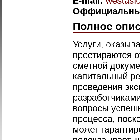
E-mail:
westasio
Оффициальны
Полное опи
Услуги, оказыв
простираются о
сметной докуме
капитальный ре
проведения экс
разработчиками
вопросы успешн
процесса, поско
может гарантир
подсказывает, 