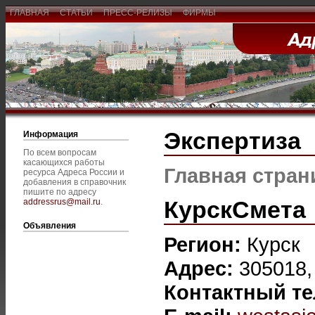
ГЛАВНАЯ
СТАТЬИ
ПРЕСС-РЕЛИЗЫ
ФИРМЫ
Экспертиза
Информация
По всем вопросам
касающихся работы
Главная стран
ресурса Адреса России и
добавления в справочник
пишите по адресу
КурскСмета
addressrus@mail.ru
.
Объявления
Регион:
Курск
Адрес:
305018, 
Контактный т