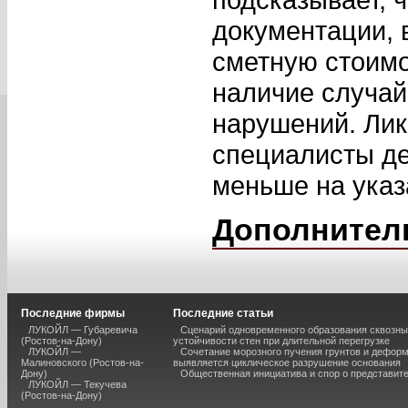
документации, 
сметную стоимо
наличие случа
нарушений. Лик
специалисты де
меньше на указ
Дополнител
Последние фирмы
Последние статьи
ЛУКОЙЛ — Губаревича
Сценарий одновременного образования сквозны
(Ростов-на-Дону)
устойчивости стен при длительной перегрузке
ЛУКОЙЛ —
Сочетание морозного пучения грунтов и дефор
Малиновского (Ростов-на-
выявляется циклическое разрушение основания
Дону)
Общественная инициатива и спор о представит
ЛУКОЙЛ — Текучева
(Ростов-на-Дону)