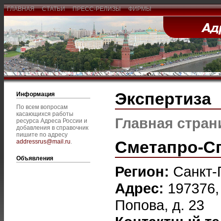
ГЛАВНАЯ
СТАТЬИ
ПРЕСС-РЕЛИЗЫ
ФИРМЫ
Экспертиза
Информация
По всем вопросам
касающихся работы
Главная стран
ресурса Адреса России и
добавления в справочник
пишите по адресу
Сметапро-С
addressrus@mail.ru
.
Объявления
Регион:
Санкт-
Адрес:
197376,
Попова, д. 23