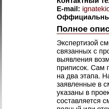
Контактный т
E-mail:
ignateki
Оффициальны
Полное опи
Экспертизой см
связанных с пр
выявления возм
приписок. Сам 
на два этапа. 
заявленные в с
указаны в проек
составляется см
полный или отс