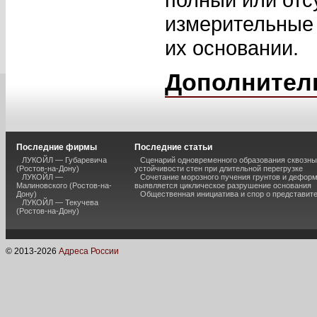
измерительные
их основании.
Дополнител
Последние фирмы
Последние статьи
ЛУКОЙЛ — Губаревича
Сценарий одновременного образования сквозны
(Ростов-на-Дону)
устойчивости стен при длительной перегрузке
ЛУКОЙЛ —
Сочетание морозного пучения грунтов и дефор
Малиновского (Ростов-на-
выявляется циклическое разрушение основания
Дону)
Общественная инициатива и спор о представит
ЛУКОЙЛ — Текучева
(Ростов-на-Дону)
© 2013-
2026
Адреса России