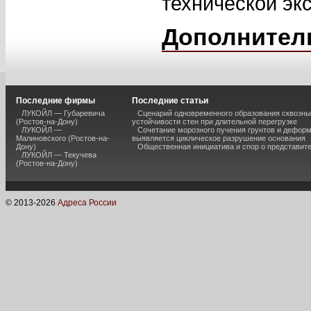
технической эк
Дополнител
Последние фирмы
Последние статьи
ЛУКОЙЛ — Губаревича
Сценарий одновременного образования сквозны
(Ростов-на-Дону)
устойчивости стен при длительной перегрузке
ЛУКОЙЛ —
Сочетание морозного пучения грунтов и дефор
Малиновского (Ростов-на-
выявляется циклическое разрушение основания
Дону)
Общественная инициатива и спор о представит
ЛУКОЙЛ — Текучева
(Ростов-на-Дону)
© 2013-
2026
Адреса России