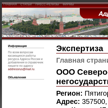
ГЛАВНАЯ
СТАТЬИ
ПРЕСС-РЕЛИЗЫ
ФИРМЫ
Экспертиза
Информация
По всем вопросам
касающихся работы
Главная стран
ресурса Адреса России и
добавления в справочник
пишите по адресу
ООО Северо-
addressrus@mail.ru
.
Объявления
негосударст
Регион:
Пятиго
Адрес:
357500,